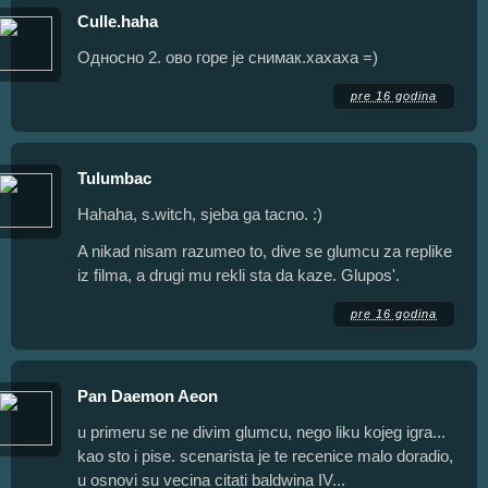
Culle.haha
Односно 2. ово горе је снимак.хахаха =)
pre 16 godina
Tulumbac
Hahaha, s.witch, sjeba ga tacno. :)
A nikad nisam razumeo to, dive se glumcu za replike
iz filma, a drugi mu rekli sta da kaze. Glupos'.
pre 16 godina
Pan Daemon Aeon
u primeru se ne divim glumcu, nego liku kojeg igra...
kao sto i pise. scenarista je te recenice malo doradio,
u osnovi su vecina citati baldwina IV...