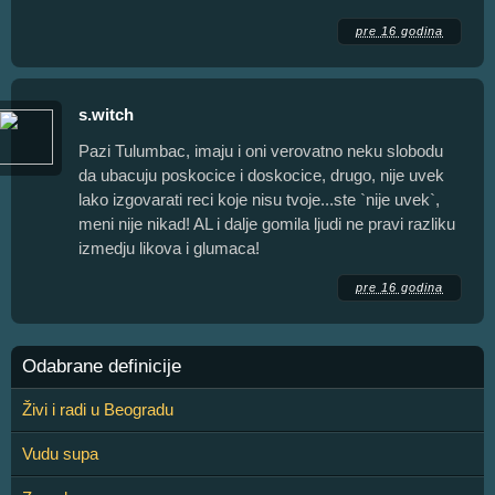
pre 16 godina
s.witch
Pazi Tulumbac, imaju i oni verovatno neku slobodu
da ubacuju poskocice i doskocice, drugo, nije uvek
lako izgovarati reci koje nisu tvoje...ste `nije uvek`,
meni nije nikad! AL i dalje gomila ljudi ne pravi razliku
izmedju likova i glumaca!
pre 16 godina
Odabrane definicije
Živi i radi u Beogradu
Vudu supa