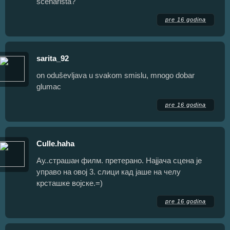
scenarista?
pre 16 godina
sarita_92
on oduševljava u svakom smislu, mnogo dobar
glumac
pre 16 godina
Culle.haha
Ау..страшан филм. претерано. Најјача сцена је
управо на овој 3. слици кад јаше на челу
крсташке војске.=)
pre 16 godina