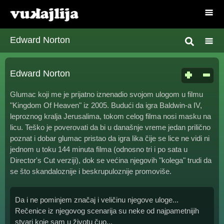
Edward Norton
Edward Norton
Glumac koji me je prijatno iznenadio svojom ulogom u filmu
"Kingdom Of Heaven" iz 2005. Budući da igra Baldwin-a IV,
leproznog kralja Jerusalima, tokom celog filma nosi masku na
licu. Teško je poverovati da bi u današnje vreme jedan prilično
poznat i dobar glumac pristao da igra lika čije se lice ne vidi ni
jednom u toku 144 minuta filma (odnosno tri i po sata u
Director's Cut verziji), dok se većina njegovih "kolega" trudi da
se što skandaloznije i beskrupuloznije promoviše.
Da i ne pominjem značaj i veličinu njegove uloge...
Rečenice iz njegovog scenarija su neke od najpametnijih
stvari koje sam u životu čuo...