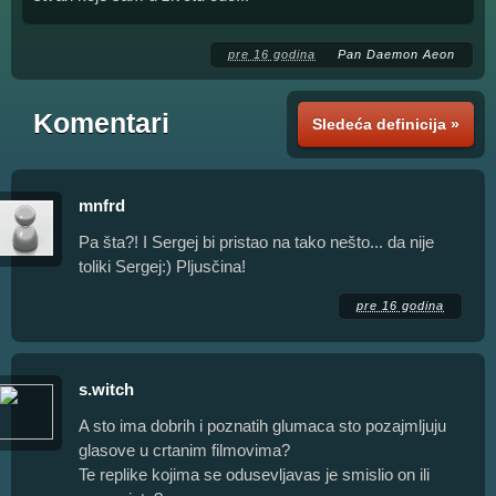
pre 16 godina
Pan Daemon Aeon
Komentari
Sledeća definicija »
mnfrd
Pa šta?! I Sergej bi pristao na tako nešto... da nije
toliki Sergej:) Pljusčina!
pre 16 godina
s.witch
A sto ima dobrih i poznatih glumaca sto pozajmljuju
glasove u crtanim filmovima?
Te replike kojima se odusevljavas je smislio on ili