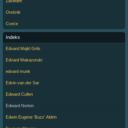
Zaveden
Orešnik
Cveće
Indeks
Edvard Majkl Grils
Edvard Makazoruki
edvard munk
Edvin van der Sar
Edward Cullen
Edward Norton
Edwin Eugene 'Buzz' Aldrin