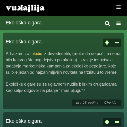
Ekološka cigara
Ekološka cigara
Arhaizam za
tukidid
iz devedesetih, (može da se puši, a nema
bilo kakvog štetnog dejstva po okolinu). Izraz je inspirisala
tadašnja marketinška kampanja za ekološke pepeljare, koje
su bile jedan od najzanimljivijih noviteta na tržištu u to vreme.
Ekološke cigare su se uglavnom nudile bliskim drugaricama,
kao šaljiv odgovor na pitanje "imaš pljugu"?
pre 15 godina
Che-Vu
Ekološka cigara