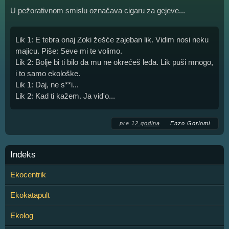
U pežorativnom smislu označava cigaru za gejeve...
Lik 1: E tebra onaj Zoki žešće zajeban lik. Vidim nosi neku
majicu. Piše: Seve mi te volimo.
Lik 2: Bolje bi ti bilo da mu ne okrećeš leđa. Lik puši mnogo,
i to samo ekološke.
Lik 1: Daj, ne s**i...
Lik 2: Kad ti kažem. Ja vid'o...
pre 12 godina
Enzo Gorlomi
Indeks
Ekocentrik
Ekokatapult
Ekolog