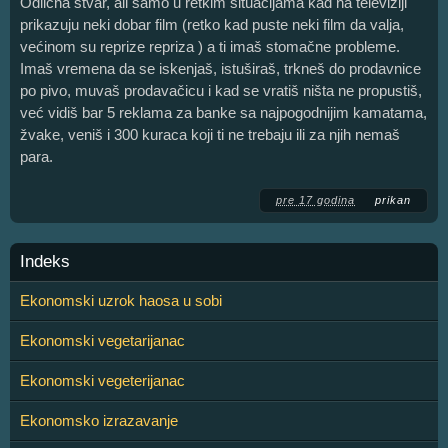
Odlična stvar, ali samo u retkim situacijama kad na televiziji
prikazuju neki dobar film (retko kad puste neki film da valja,
većinom su reprize repriza ) a ti imaš stomačne probleme.
Imaš vremena da se iskenjaš, istuširaš, trkneš do prodavnice
po pivo, muvaš prodavačicu i kad se vratiš ništa ne propustiš,
već vidiš bar 5 reklama za banke sa najpogodnijim kamatama,
žvake, veniš i 300 kuraca koji ti ne trebaju ili za njih nemaš
para.
pre 17 godina
prikan
Indeks
Ekonomski uzrok haosa u sobi
Ekonomski vegetarijanac
Ekonomski vegeterijanac
Ekonomsko izrazavanje