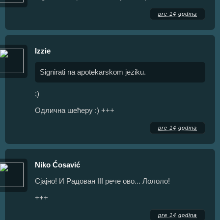
pre 14 godina
Izzie
Signirati na apotekarskom jeziku.
;)
Одлична шећеру :) +++
pre 14 godina
Niko Ćosavić
Сјајно! И Радован III рече ово... Лололо!
+++
pre 14 godina