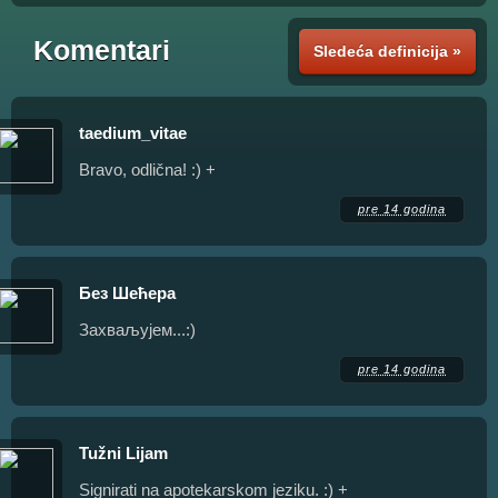
Komentari
Sledeća definicija »
taedium_vitae
Bravo, odlična! :) +
pre 14 godina
Без Шећера
Захваљујем...:)
pre 14 godina
Tužni Lijam
Signirati na apotekarskom jeziku. :) +