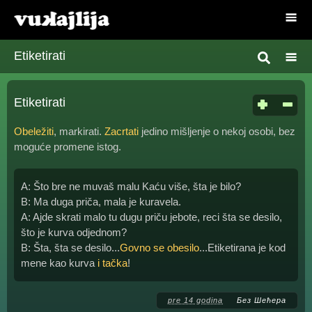
Etiketirati
Etiketirati
Obeležiti
, markirati.
Zacrtati
jedino mišljenje o nekoj osobi, bez
moguće promene istog.
A: Što bre ne muvaš malu Kaću više, šta je bilo?
B: Ma duga priča, mala je kuravela.
A: Ajde skrati malo tu dugu priču jebote, reci šta se desilo,
što je kurva odjednom?
B: Šta, šta se desilo...
Govno se obesilo
...Etiketirana je kod
mene kao kurva
i tačka
!
pre 14 godina
Без Шећера