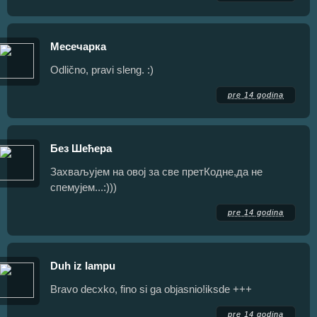
Месечарка
Odlično, pravi sleng. :)
pre 14 godina
Без Шећера
Захваљујем на овој за све претКодне,да не
спемујем...:)))
pre 14 godina
Duh iz lampu
Bravo decxko, fino si ga objasnio!iksde +++
pre 14 godina