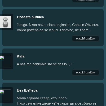
zlocesta pufnica
Jebiga. Nista novo, nista originalno, Captain Obvious.
Valjda potreba da se ispuni 3 dnevno, ne znam.
pre 14 godina
Kafa
A baš me zanimalo šta se desilo :( +
pre 12 godina
Без Шећера
Мала зајбала ствар, ето! лоло
Нико сем њике двоје неће знати шта се збило те