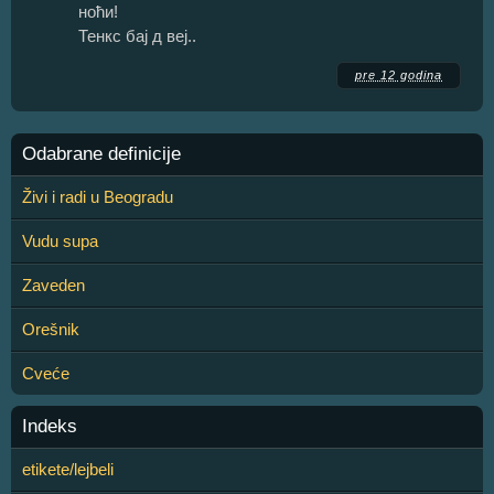
ноћи!
Тенкс бај д веј..
pre 12 godina
Odabrane definicije
Živi i radi u Beogradu
Vudu supa
Zaveden
Orešnik
Cveće
Indeks
etikete/lejbeli