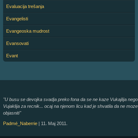
Evaluacija trešanja
Evangelisti
Evangeoska mudrost
Evansovati
Evant
"U busu se devojka svadja preko fona da se ne kaze Vukajlija nego
Vujaklija za recnik... ocaj na njenom licu kad je shvatila da ne moze
objasniti"
Padmé_Naberrie
| 11. Maj 2011.