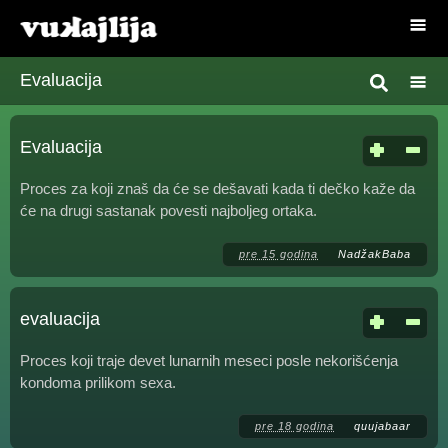
Evaluacija
Evaluacija
Proces za koji znaš da će se dešavati kada ti dečko kaže da
će na drugi sastanak povesti najboljeg ortaka.
pre 15 godina
NadžakBaba
evaluacija
Proces koji traje devet lunarnih meseci posle nekorišćenja
kondoma prilikom sexa.
pre 18 godina
quujabaar