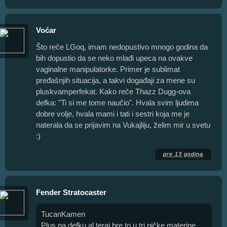
Voćar
Što reče LGoq, imam nedopustivo mnogo godina da
bih dopustio da se neko mlađi upeca na ovakve
vaginalne manipulatorke. Primer je sublimat
pređašnjih situacija, a takvi događaji za mene su
pluskvamperfekat. Kako reče Thazz Dugg-ova
defka: "Ti si me tome naučio". Hvala svim ljudima
dobre volje, hvala mami i tati i sestri koja me je
naterala da se prijavim na Vukajliju, želim mir u svetu
:)
pre 13 godina
Fender Stratocaster
TucanKamen
Plus na defku al teraj bre to u tri pičke materine