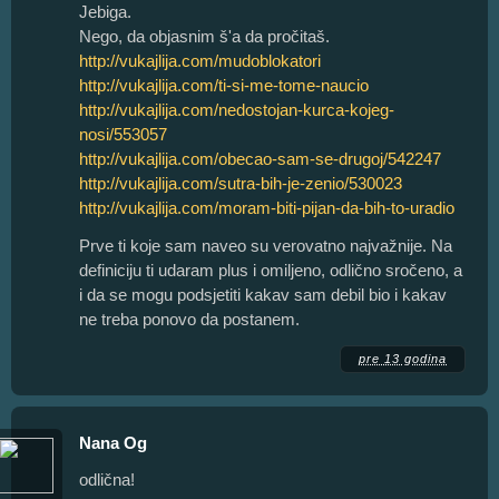
Jebiga.
Nego, da objasnim š'a da pročitaš.
http://vukajlija.com/mudoblokatori
http://vukajlija.com/ti-si-me-tome-naucio
http://vukajlija.com/nedostojan-kurca-kojeg-
nosi/553057
http://vukajlija.com/obecao-sam-se-drugoj/542247
http://vukajlija.com/sutra-bih-je-zenio/530023
http://vukajlija.com/moram-biti-pijan-da-bih-to-uradio
Prve ti koje sam naveo su verovatno najvažnije. Na
definiciju ti udaram plus i omiljeno, odlično sročeno, a
i da se mogu podsjetiti kakav sam debil bio i kakav
ne treba ponovo da postanem.
pre 13 godina
Nana Og
odlična!