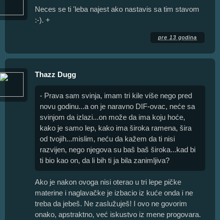
Neces se ti 'leba najest ako nastavis sa tim stavom
:-). +
pre 13 godina
Thazz Dugg
- Prava sam svinja, imam tri kile više nego pred
novu godinu...a on je naravno DIF-ovac, neće sa
svinjom da izlazi...on može da ima koju hoće,
kako je samo lep, kako ima široka ramena, šira
od tvojih...mislim, neću da kažem da ti nisi
razvijen, nego njegova su baš baš široka...kad bi
ti bio kao on, da li bih ti ja bila zanimljiva?
Ako je nakon ovoga nisi oterao u tri lepe pičke
materine i naglavačke je izbacio iz kuće onda i ne
treba da jebeš. Ne zaslužuješ! I ovo ne govorim
onako, apstraktno, već iskustvo iz mene progovara.