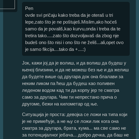
Pen
ovde svi pričaju kako treba da je oteraš u tri
lepe,zato što je ne poštuješ.Mislim,ako hoćeš
samo da je povališ,kao kurvu,onda i treba da te
tretira tako.....zato što dozvoljavaš da zbog nje
budeš ono što nisi i ono što ne želiš...ali,opet ovo
je samo fikcija....tako da +....:)
Јок, кажи јој да је волиш, и да волиш да будеш у
њеној близини, и да не можеш без ње и да желиш
да будете више од другара док она блалави за
неким ликом па ћеш да будеш као поливен
леденом водом кад ти да корпу јер те сматра
само за другара. Чим ти непрестано прича о
другоме, бежи на километар од ње.
Ситуација је проста: девојка се ложи на типа који
је не примећује, а не њу се ложи лик кога она
сматра за другара, брата, кума... ма све само не
за потенцијалног јебача... добро дечка, да баш не