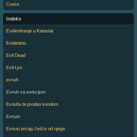
Cveće
Indeks
Evidentiranje u Katastar
Evidentno
Evil Dead
Evil-Lyn
evnuh
Evnuh sa erekcijom
Evnuhu bi prodao kondom
Evnusi
Evnusi prcaju češće od njega