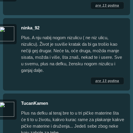
pre 13 godina
ninka_92
Plus. A nju nabij nogom nizulicu ( ne niz ulicu,
nizulicu). Život je suviše kratak da bi ga trošio kao
nečiji gej drugar. Neće ta, oće druga, možda manje
sisata, možda i više, šta znaš, nekad te i usere. Sve
u svemu, plus na defku, žensku nogom nizulicu i
ganjaj dalje.
pre 13 godina
TucanKamen
Plus na defku al teraj bre to u tri pičke materine šta
će ti to u životu, kakvo kurac rame za plakanje kakve
pičke materine i druženja... Jedeš sebe zbog neke
koju zabole za tebe...