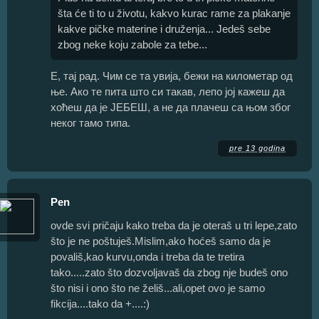
šta će ti to u životu, kakvo kurac rame za plakanje
kakve pičke materine i druženja... Jedeš sebe
zbog neke koju zabole za tebe...
Е, тај рад. Чим се та увија, бежи на километар од
ње. Ако те пита што си такав, лепо јој кажеш да
хоћеш да је ЈЕБЕШ, а не да плачеш са њом због
неког тамо типа.
pre 13 godina
Pen
ovde svi pričaju kako treba da je oteraš u tri lepe,zato
što je ne poštuješ.Mislim,ako hoćeš samo da je
povališ,kao kurvu,onda i treba da te tretira
tako.....zato što dozvoljavaš da zbog nje budeš ono
što nisi i ono što ne želiš...ali,opet ovo je samo
fikcija....tako da +....:)