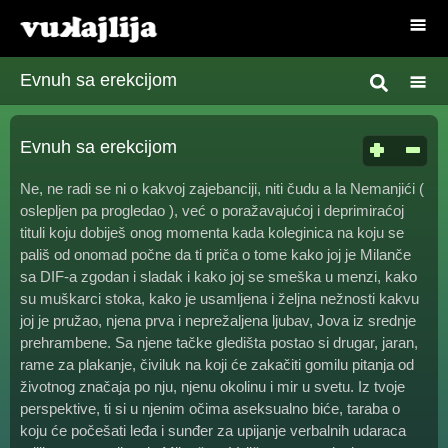
Evnuh sa erekcijom
Evnuh sa erekcijom
Ne, ne radi se ni o kakvoj zajebanciji, niti čudu a la Nemanjići (
oslepljen pa progledao ), već o poražavajućoj i deprimiraćoj
tituli koju dobiješ onog momenta kada koleginica na koju se
pališ od onomad počne da ti priča o tome kako joj je Milanče
sa DIF-a zgodan i sladak i kako joj se smeška u menzi, kako
su muškarci stoka, kako je usamljena i željna nežnosti kakvu
joj je pružao, njena prva i neprežaljena ljubav, Jova iz srednje
prehrambene. Sa njene tačke gledišta postao si drugar, jaran,
rame za plakanje, čiviluk na koji će zakačiti gomilu pitanja od
životnog značaja po nju, njenu okolinu i mir u svetu. Iz tvoje
perspektive, ti si u njenim očima aseksualno biće, taraba o
koju će počešati leđa i sunđer za upijanje verbalnih udaraca