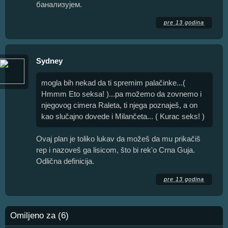
банализујем.
pre 13 godina
Sydney
mogla bih nekad da ti spremim palačinke...(
Hmmm Eto seksa! )...pa možemo da zovnemo i
njegovog cimera Raleta, ti njega poznaješ, a on
kao slučajno dovede i Milančeta... ( Kurac seks! )
Ovaj plan je toliko lukav da možeš da mu prikačiš
rep i nazoveš ga lisicom, što bi rek'o Crna Guja.
Odlična definicija.
pre 13 godina
Omiljeno za (6)