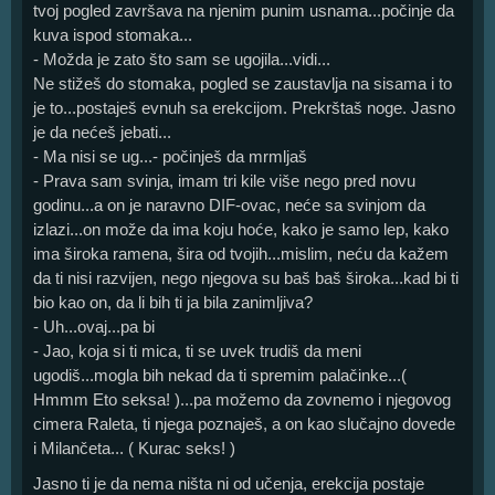
tvoj pogled završava na njenim punim usnama...počinje da
kuva ispod stomaka...
- Možda je zato što sam se ugojila...vidi...
Ne stižeš do stomaka, pogled se zaustavlja na sisama i to
je to...postaješ evnuh sa erekcijom. Prekrštaš noge. Jasno
je da nećeš jebati...
- Ma nisi se ug...- počinješ da mrmljaš
- Prava sam svinja, imam tri kile više nego pred novu
godinu...a on je naravno DIF-ovac, neće sa svinjom da
izlazi...on može da ima koju hoće, kako je samo lep, kako
ima široka ramena, šira od tvojih...mislim, neću da kažem
da ti nisi razvijen, nego njegova su baš baš široka...kad bi ti
bio kao on, da li bih ti ja bila zanimljiva?
- Uh...ovaj...pa bi
- Jao, koja si ti mica, ti se uvek trudiš da meni
ugodiš...mogla bih nekad da ti spremim palačinke...(
Hmmm Eto seksa! )...pa možemo da zovnemo i njegovog
cimera Raleta, ti njega poznaješ, a on kao slučajno dovede
i Milančeta... ( Kurac seks! )
Jasno ti je da nema ništa ni od učenja, erekcija postaje