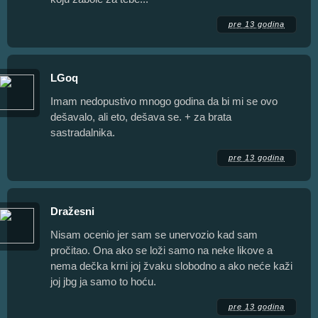
pre 13 godina
LGoq
Imam nedopustivo mnogo godina da bi mi se ovo
dešavalo, ali eto, dešava se. + za brata
sastradalnika.
pre 13 godina
Dražesni
Nisam ocenio jer sam se unervozio kad sam
pročitao. Ona ako se loži samo na neke likove a
nema dečka krni joj žvaku slobodno a ako neće kaži
joj jbg ja samo to hoću.
pre 13 godina