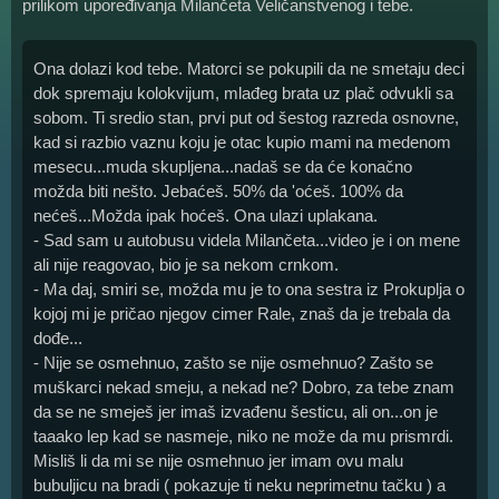
prilikom upoređivanja Milančeta Veličanstvenog i tebe.
Ona dolazi kod tebe. Matorci se pokupili da ne smetaju deci
dok spremaju kolokvijum, mlađeg brata uz plač odvukli sa
sobom. Ti sredio stan, prvi put od šestog razreda osnovne,
kad si razbio vaznu koju je otac kupio mami na medenom
mesecu...muda skupljena...nadaš se da će konačno
možda biti nešto. Jebaćeš. 50% da 'oćeš. 100% da
nećeš...Možda ipak hoćeš. Ona ulazi uplakana.
- Sad sam u autobusu videla Milančeta...video je i on mene
ali nije reagovao, bio je sa nekom crnkom.
- Ma daj, smiri se, možda mu je to ona sestra iz Prokuplja o
kojoj mi je pričao njegov cimer Rale, znaš da je trebala da
dođe...
- Nije se osmehnuo, zašto se nije osmehnuo? Zašto se
muškarci nekad smeju, a nekad ne? Dobro, za tebe znam
da se ne smeješ jer imaš izvađenu šesticu, ali on...on je
taaako lep kad se nasmeje, niko ne može da mu prismrdi.
Misliš li da mi se nije osmehnuo jer imam ovu malu
bubuljicu na bradi ( pokazuje ti neku neprimetnu tačku ) a