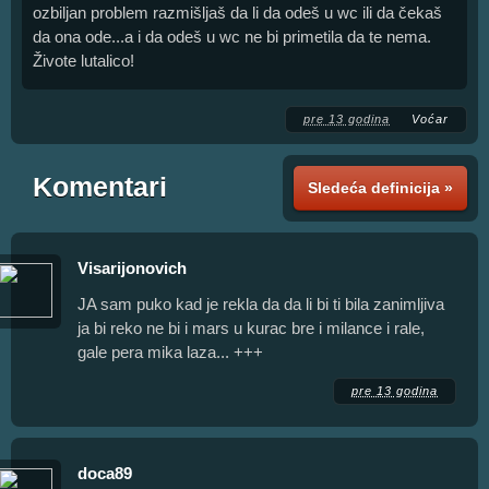
ozbiljan problem razmišljaš da li da odeš u wc ili da čekaš
da ona ode...a i da odeš u wc ne bi primetila da te nema.
Živote lutalico!
pre 13 godina
Voćar
Komentari
Sledeća definicija »
Visarijonovich
JA sam puko kad je rekla da da li bi ti bila zanimljiva
ja bi reko ne bi i mars u kurac bre i milance i rale,
gale pera mika laza... +++
pre 13 godina
doca89