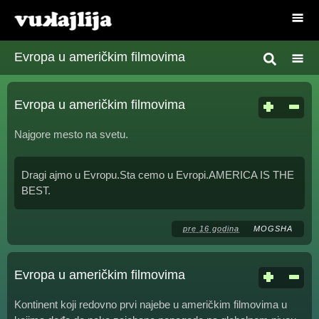
Evropa u američkim filmovima
Evropa u američkim filmovima
Najgore mesto na svetu.
Dragi ajmo u Evropu.Sta cemo u Evropi.AMERICA IS THE
BEST.
pre 16 godina
MOGSHA
Evropa u američkim filmovima
Kontinent koji redovno prvi najebe u američkim filmovima u