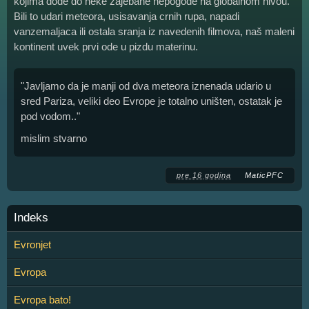
kojima dođe do neke zajebane nepogode na globalnom nivou.
Bili to udari meteora, usisavanja crnih rupa, napadi
vanzemaljaca ili ostala sranja iz navedenih filmova, naš maleni
kontinent uvek prvi ode u pizdu materinu.
"Javljamo da je manji od dva meteora iznenada udario u
sred Pariza, veliki deo Evrope je totalno uništen, ostatak je
pod vodom.."
mislim stvarno
pre 16 godina
MaticPFC
Indeks
Evronjet
Evropa
Evropa bato!