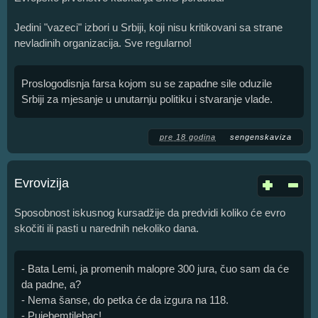
Jedini "vazeci" izbori u Srbiji, koji nisu kritikovani sa strane
nevladinih organizacija. Sve regularno!
Proslogodisnja farsa kojom su se zapadne sile oduzile
Srbiji za mjesanje u unutarnju politiku i stvaranje vlade.
pre 18 godina
sengenskaviza
Evrovizija
Sposobnost iskusnog kursadžije da predvidi koliko će evro
skočiti ili pasti u narednih nekoliko dana.
- Bata Lemi, ja promenih malopre 300 jura, čuo sam da će
da padne, a?
- Nema šanse, do petka će da izgura na 118.
- Pujebemtilebac!