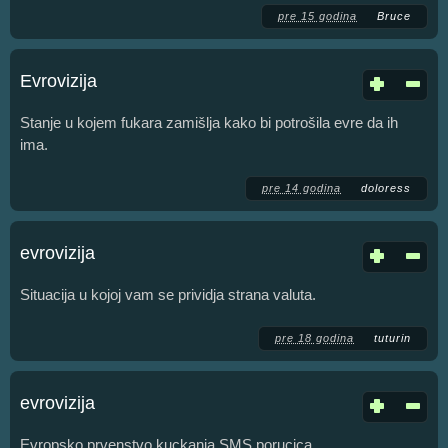
pre 15 godina
Bruce
Evrovizija
Stanje u kojem fukara zamišlja kako bi potrošila evre da ih
ima.
pre 14 godina
doloress
evrovizija
Situacija u kojoj vam se prividja strana valuta.
pre 18 godina
tuturin
evrovizija
Evropsko prvenstvo kuckanja SMS porucica.