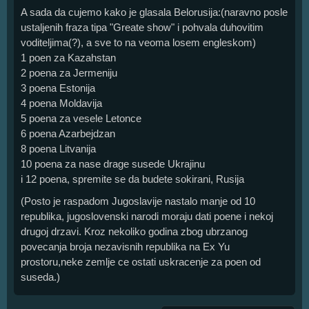
A sada da cujemo kako je glasala Belorusija:(naravno posle
ustaljenih fraza tipa "Greate show" i pohvala duhovitim
voditeljima(?), a sve to na veoma losem engleskom)
1 poen za Kazahstan
2 poena za Jermeniju
3 poena Estonija
4 poena Moldavija
5 poena za vesele Letonce
6 poena Azarbejdzan
8 poena Litvanija
10 poena za nase drage susede Ukrajinu
i 12 poena, spremite se da budete sokirani, Rusija
(Posto je raspadom Jugoslavije nastalo manje od 10
republika, jugoslovenski narodi moraju dati poene i nekoj
drugoj drzavi. Kroz nekoliko godina zbog ubrzanog
povecanja broja nezavisnih republika na Ex Yu
prostoru,neke zemlje ce ostati uskracenje za poen od
suseda.)