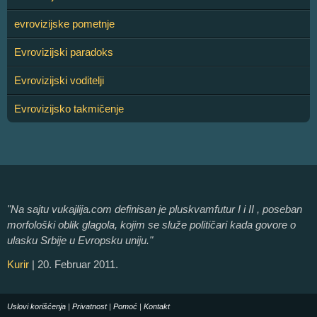
evrovizijske pometnje
Evrovizijski paradoks
Evrovizijski voditelji
Evrovizijsko takmičenje
"Na sajtu vukajlija.com definisan je pluskvamfutur I i II , poseban
morfološki oblik glagola, kojim se služe političari kada govore o
ulasku Srbije u Evropsku uniju."
Kurir
| 20. Februar 2011.
Uslovi korišćenja
|
Privatnost
|
Pomoć
|
Kontakt