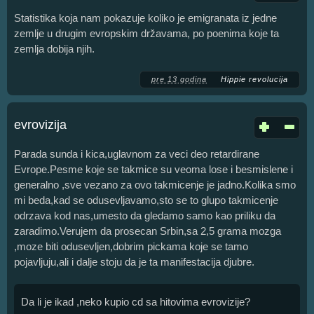
Statistika koja nam pokazuje koliko je emigranata iz jedne
zemlje u drugim evropskim državama, po poenima koje ta
zemlja dobija njih.
pre 13 godina
Hippie revolucija
evrovizija
Parada sunda i kica,uglavnom za veci deo retardirane
Evrope.Pesme koje se takmice su veoma lose i besmislene i
generalno ,sve vezano za ovo takmicenje je jadno.Kolika smo
mi beda,kad se odusevljavamo,sto se to glupo takmicenje
odrzava kod nas,umesto da gledamo samo kao priliku da
zaradimo.Verujem da prosecan Srbin,sa 2,5 grama mozga
,moze biti odusevljen,dobrim pickama koje se tamo
pojavljuju,ali i dalje stoju da je ta manifestacija djubre.
Da li je ikad ,neko kupio cd sa hitovima evrovizije?