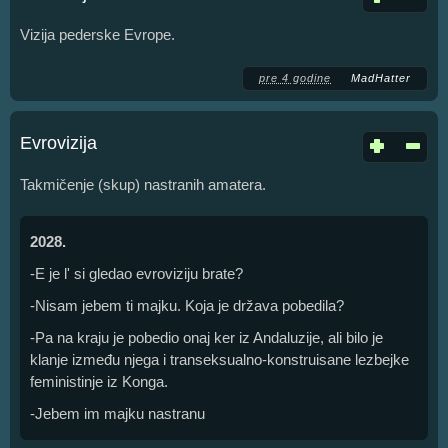
Vizija pederske Evrope.
pre 4 godine
MadHatter
Evrovizija
Takmičenje (skup) nastranih amatera.
2028.
-E je l' si gledao evroviziju brate?
-Nisam jebem ti majku. Koja je država pobedila?
-Pa na kraju je pobedio onaj ker iz Andaluzije, ali bilo je
klanje između njega i transeksualno-konstruisane lezbejke
feministinje iz Konga.
-Jebem im majku nastranu