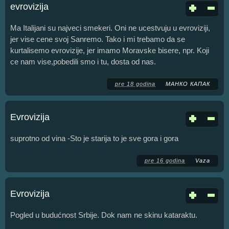
evrovizija
Ma Italijani su najveci smekeri. Oni ne ucestvuju u evroviziji,
jer vise cene svoj Sanremo. Tako i mi trebamo da se
kurtalisemo evrovizije, jer imamo Moravske bisere, npr. Koji
ce nam vise,pobedili smo i tu, dosta od nas.
pre 18 godina
МАНКО КАПАК
Evrovizija
suprotno od vina -Sto je starija to je sve gora i gora
pre 16 godina
Vaza
Evrovizija
Pogled u budućnost Srbije. Dok nam ne skinu kataraktu.