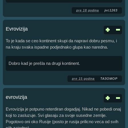
pre 18 godina
jvc1263
Evrovizija
To je kada se ceo kontinent skupi da napravi dobru pesmu, i
na kraju svaka ispadne podjednako glupa kao naredna.
Dobro kad je prešla na drugi kontinent.
pre 15 godina
TA3OMOP
evrovizija
Evrovizija je potpuno reterdiran dogadjaj. Nikad ne pobedi onaj
koji to zasluzuje. Svi glasaju za svoje susedne zemlje.
Pogotovo oni oko Rusije (posto je rusija prilicno veca od svih
njih zajedno).