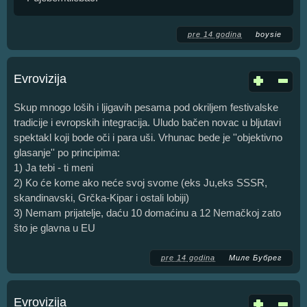
pre 14 godina
boysie
Evrovizija
Skup mnogo loših i ljigavih pesama pod okriljem festivalske
tradicije i evropskih integracija. Uludo bačen novac u bljutavi
spektakl koji bode oči i para uši. Vrhunac bede je ''objektivno
glasanje'' po principima:
1) Ja tebi - ti meni
2) Ko će kome ako neće svoj svome (eks Ju,eks SSSR,
skandinavski, Grčka-Kipar i ostali lobiji)
3) Nemam prijatelje, daću 10 domaćinu a 12 Nemačkoj zato
što je glavna u EU
pre 14 godina
Миле Бубрег
Evrovizija