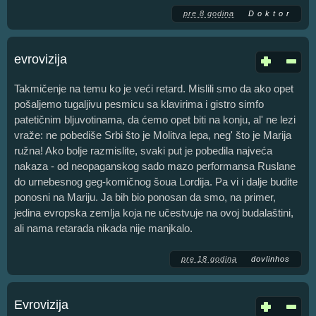
pre 8 godina
D o k t o r
evrovizija
Takmičenje na temu ko je veći retard. Mislili smo da ako opet
pošaljemo tugaljivu pesmicu sa klavirima i gistro simfo
patetičnim bljuvotinama, da ćemo opet biti na konju, al' ne lezi
vraže: ne pobediše Srbi što je Molitva lepa, neg' što je Marija
ružna! Ako bolje razmislite, svaki put je pobedila najveća
nakaza - od neopaganskog sado mazo performansa Ruslane
do urnebesnog geg-komičnog šoua Lordija. Pa vi i dalje budite
ponosni na Mariju. Ja bih bio ponosan da smo, na primer,
jedina evropska zemlja koja ne učestvuje na ovoj budalaštini,
ali nama retarada nikada nije manjkalo.
pre 18 godina
dovlinhos
Evrovizija