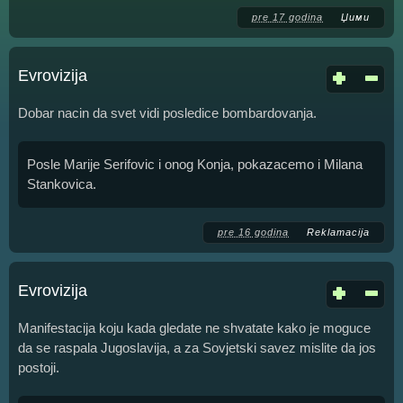
pre 17 godina
Џими
Evrovizija
Dobar nacin da svet vidi posledice bombardovanja.
Posle Marije Serifovic i onog Konja, pokazacemo i Milana
Stankovica.
pre 16 godina
Reklamacija
Evrovizija
Manifestacija koju kada gledate ne shvatate kako je moguce
da se raspala Jugoslavija, a za Sovjetski savez mislite da jos
postoji.