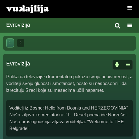
Evrovizija
1
2
Evrovizija
Prilika da televizijski komentatori pokažu svoju nepismenost, a
voditelji svoju glupost i smotanost, pošto su nesposobni i da
izrecituju 5 reči koje su mesecima učili napamet.
Voditelj iz Bosne: Hello from Bosnia and HERZEGOVINIA''
Naša ziljava komentatorka: ''I... Deset poena ide Norvešci.''
Naša prošlogodišnja ziljava voditeljka: ''Welcome to THE
Belgrade!''