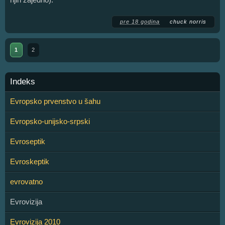
pre 18 godina
chuck norris
1
2
Indeks
Evropsko prvenstvo u šahu
Evropsko-unijsko-srpski
Evroseptik
Evroskeptik
evrovatno
Evrovizija
Evrovizija 2010