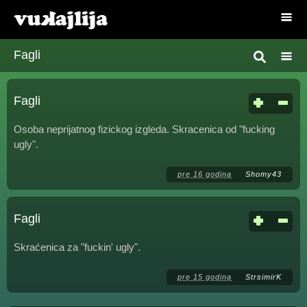
Fagli
Fagli
Osoba neprijatnog fizickog izgleda. Skracenica od "fucking
ugly".
pre 16 godina
Shomy43
Fagli
Skraćenica za "fuckin' ugly".
pre 15 godina
StrsimirK