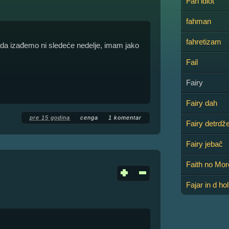
Fah idiot
fahman
fahretizam
da izađemo ni sledeće nedelje, imam jako
Fail
Fairy
Fairy dah
pre 15 godina
cenga
1 komentar
Fairy detrdž
Fairy jebač
Faith no Mor
Fajar in d hol