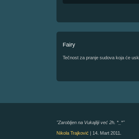
Fairy
Tečnost za pranje sudova koja će usk
"Zarobljen na Vukajliji već 2h. *_*"
Nikola Trajković
| 14. Mart 2011.