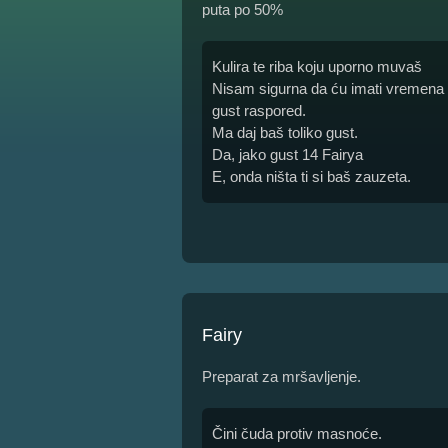
puta po 50%
Kulira te riba koju uporno muvaš
Nisam sigurna da ću imati vremena 
gust raspored.
Ma daj baš toliko gust.
Da, jako gust 14 Fairya
E, onda ništa ti si baš zauzeta.
Fairy
Preparat za mršavljenje.
Čini čuda protiv masnoće.