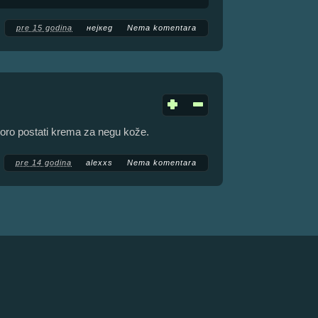
pre 15 godina
нејкед
Nema komentara
oro postati krema za negu kože.
pre 14 godina
alexxs
Nema komentara