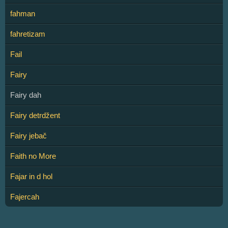
fahman
fahretizam
Fail
Fairy
Fairy dah
Fairy detrdžent
Fairy jebač
Faith no More
Fajar in d hol
Fajercah