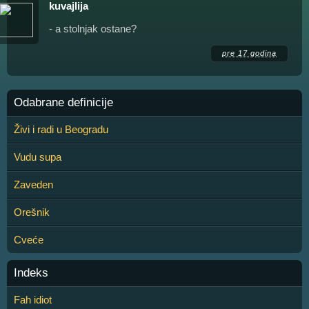
kuvajlija
- a stolnjak ostane?
pre 17 godina
Odabrane definicije
Živi i radi u Beogradu
Vudu supa
Zaveden
Orešnik
Cveće
Indeks
Fah idiot