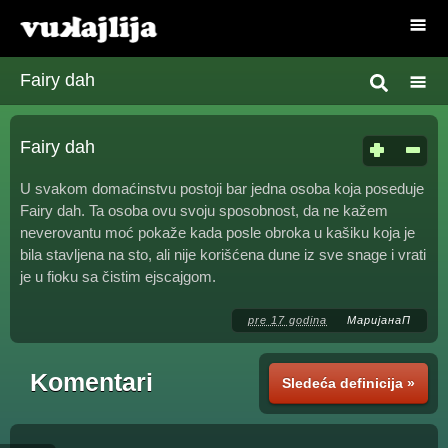
Fairy dah
Fairy dah
U svakom domaćinstvu postoji bar jedna osoba koja poseduje
Fairy dah. Ta osoba ovu svoju sposobnost, da ne kažem
neverovantu moć pokaže kada posle obroka u kašiku koja je
bila stavljena na sto, ali nije korišćena dune iz sve snage i vrati
je u fioku sa čistim ejscajgom.
pre 17 godina
МаријанаП
Komentari
Sledeća definicija »