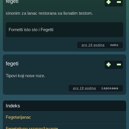
fegeti
sinonim za lanac restorana sa lisnatim testom.
Fornetti isto sto i Fegetti
pre 19 godina
neko
fegeti
Tipovi koji nose roze.
pre 19 godina
Leposawa
Indeks
Fegetarijanac
Fegetativno razmnožavanje