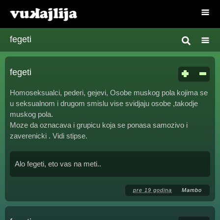
fegeti
fegeti
Homoseksualci, pederi, gejevi, Osobe muskog pola kojima se
u seksualnom i drugom smislu vise svidjaju osobe ,takodje
muskog pola.
Moze da oznacava i grupicu koja se ponasa samozivo i
zaverenicki . Vidi stipse.
Alo fegeti, eto vas na meti..
pre 19 godina
Mambo