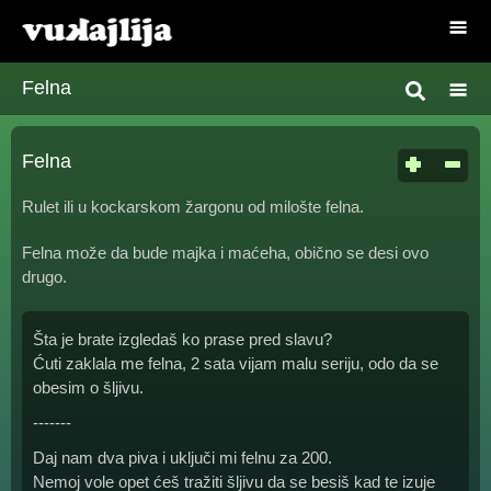
Felna
Felna
Rulet ili u kockarskom žargonu od milošte felna.
Felna može da bude majka i maćeha, obično se desi ovo
drugo.
Šta je brate izgledaš ko prase pred slavu?
Ćuti zaklala me felna, 2 sata vijam malu seriju, odo da se
obesim o šljivu.
-------
Daj nam dva piva i uključi mi felnu za 200.
Nemoj vole opet ćeš tražiti šljivu da se besiš kad te izuje