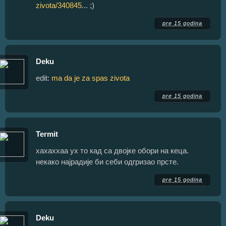
zivota/340845
... ;)
pre 15 godina
Deku
edit:
ma da je za spas zivota
pre 15 godina
Termit
хахаххаа ух то кад са двојке обори на кеца.
некако најрадије би себи одгризао прсте.
pre 15 godina
Deku