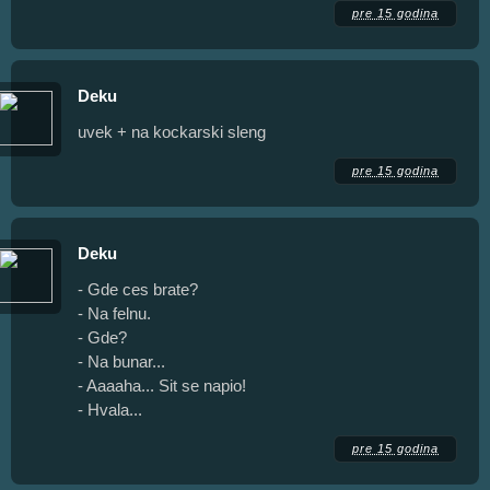
pre 15 godina
Deku
uvek + na kockarski sleng
pre 15 godina
Deku
- Gde ces brate?
- Na felnu.
- Gde?
- Na bunar...
- Aaaaha... Sit se napio!
- Hvala...
pre 15 godina