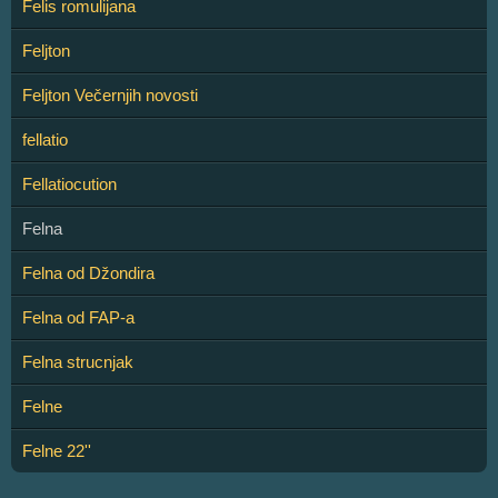
Felis romulijana
Feljton
Feljton Večernjih novosti
fellatio
Fellatiocution
Felna
Felna od Džondira
Felna od FAP-a
Felna strucnjak
Felne
Felne 22''