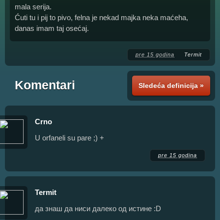
mala serija.
Ćuti tu i pij to pivo, felna je nekad majka neka maćeha,
danas imam taj osećaj.
pre 15 godina
Termit
Komentari
Sledeća definicija »
Crno
U orfaneli su pare ;) +
pre 15 godina
Termit
да знаш да ниси далеко од истине :D