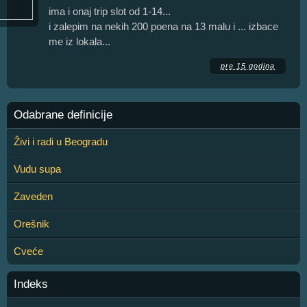
ima i onaj trip slot od 1-14...
i zalepim na nekih 200 poena na 13 malu i ... izbace
me iz lokala...
pre 15 godina
Odabrane definicije
Živi i radi u Beogradu
Vudu supa
Zaveden
Orešnik
Cveće
Indeks