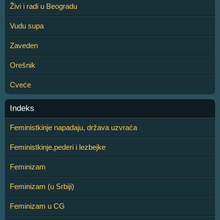
Živi i radi u Beogradu
Vudu supa
Zaveden
Orešnik
Cveće
Indeks
Feministkinje napadaju, država uzvraća
Feministkinje,pederi i lezbejke
Feminizam
Feminizam (u Srbiji)
Feminizam u CG