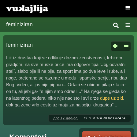
feminiziran
feminiziran
Lik iz drustva koji se odlikuje dozom zenstvenosti, krhkom
gradjom, na sve muske price ima odgovor tipa "Joj, odvratni
ste!", slabo pije ili ne pije, za sport ima po dve leve i ruke, a i
noge, preterano se razume u modu i spanske serije, ribu dao
Bog- video, al jos nije pipnuo... Ortaci se obicno pitaju sta ce
on tu, ali jebi ga- "s njim smo odrasli..." Na njega se gleda ko
na latentnog pedera, niko nije nacisto i svi drze
dupe uz zid
,
dok ga zene vrlo cesto uzimaju za najbolju "drugaricu"...
pre 17 godina
PERSONA NON GRATA
Komentari