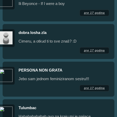
Ili Beyonce - If I were a boy
pre 17 godina
dobra losha zla
Cimeru, a otkud ti to sve znaš? :D
pre 17 godina
PERSONA NON GRATA
Jebo sam jednom feminiziranom sestru!!!
pre 17 godina
Tulumbac
Hahahahahahah ovo na kraju mi je najjace