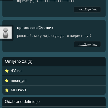
trijumf!:-):-):-)+++++++++++++++++
pre 17 godina
црногорски@четник
рената 2 , могу ли ја онда да те видим голу ?
pre 11 godina
Omiljeno za (3)
d3funct
mean_girl
MLiiika53
Odabrane definicije