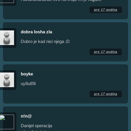
pre 17 godina
dobra losha zla
Dobro je kad nisi njega :D
pre 17 godina
boyke
uy8u89i
pre 17 godina
n!n@
Danijel operacija