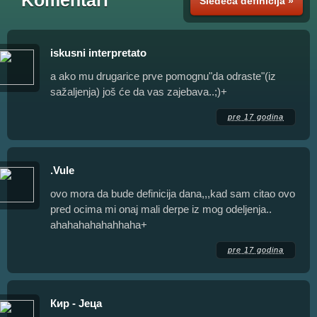
Sledeća definicija »
iskusni interpretato
a ako mu drugarice prve pomognu"da odraste"(iz
sažaljenja) još će da vas zajebava..;)+
pre 17 godina
.Vule
ovo mora da bude definicija dana,,,kad sam citao ovo
pred ocima mi onaj mali derpe iz mog odeljenja..
ahahahahahahhaha+
pre 17 godina
Кир - Јеца