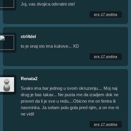
Joj, vas dvojica odvratni ste!
pre 17 godina
ctrl4del
to je onaj sto ima kukove... XD
pre 17 godina
Renata2
Svako ima bar jednog u svom okruzenju.... Moj naj
drug je bas takav... Ne pusta me da izadjem dok ne
proveri da li je sve u redu....Obicno me on fenira ili
nasminka. Ja setam polu gola pred njim, a on me ni
ne vidi!
pre 17 godina