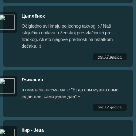
Цыплёнок
Očigledno svi imaju po jednog takvog. :-/ Naš
isključivo obitava u ženskoj presvlačionici pre
fizičkog. Ali eto njegove prednosti na ostatkom
dečaka. :)
pre 17 godina
Љижанин
а омиљена песма му је "Еј да сам мушко само
један дан, само један дан" +
pre 17 godina
Кир - Јеца