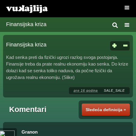
Finansijska kriza
Finansijska kriza
Kad senka preti da fizički ugrozi razlog svoga postojanja.
Finansije treba da prate realnu ekonomiju kao senka. Do krize
dolazi kad se senka toliko naduva, da počne fizički da
ugrožava realnu ekonomiju. (Slike)
pre 16 godina
SALE_SALE
Komentari
Sledeća definicija »
Granon