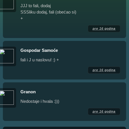
JJJ to fali, dodaj
SSSliku dodaj, fali (obećao si)
+
pre 16 godina
Gospodar Samoće
fali i J u naslovu! :) +
pre 16 godina
Granon
Nedostaje i hvala :)))
pre 16 godina