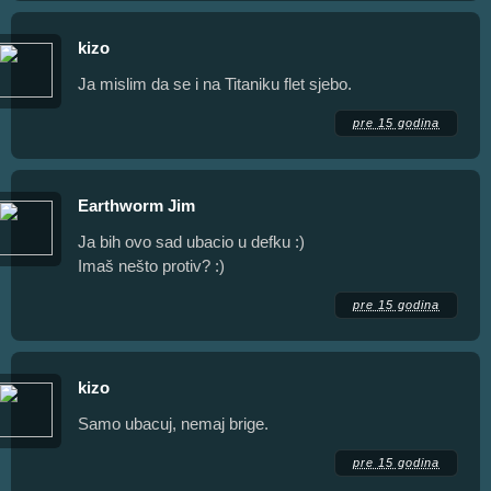
kizo
Ja mislim da se i na Titaniku flet sjebo.
pre 15 godina
Earthworm Jim
Ja bih ovo sad ubacio u defku :)
Imaš nešto protiv? :)
pre 15 godina
kizo
Samo ubacuj, nemaj brige.
pre 15 godina