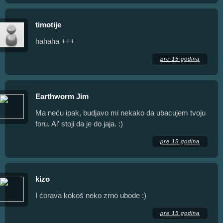
timotije
hahaha +++
pre 15 godina
Earthworm Jim
Ma neću ipak, budjavo mi nekako da ubacujem tvoju
foru. Al' stoji da je do jaja. :)
pre 15 godina
kizo
I ćorava kokoš neko zrno ubode :)
pre 15 godina