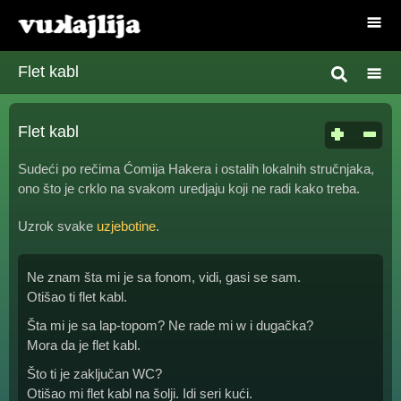
Flet kabl
Flet kabl
Sudeći po rečima Ćomija Hakera i ostalih lokalnih stručnjaka,
ono što je crklo na svakom uredjaju koji ne radi kako treba.
Uzrok svake
uzjebotine
.
Ne znam šta mi je sa fonom, vidi, gasi se sam.
Otišao ti flet kabl.
Šta mi je sa lap-topom? Ne rade mi w i dugačka?
Mora da je flet kabl.
Što ti je zaključan WC?
Otišao mi flet kabl na šolji. Idi seri kući.