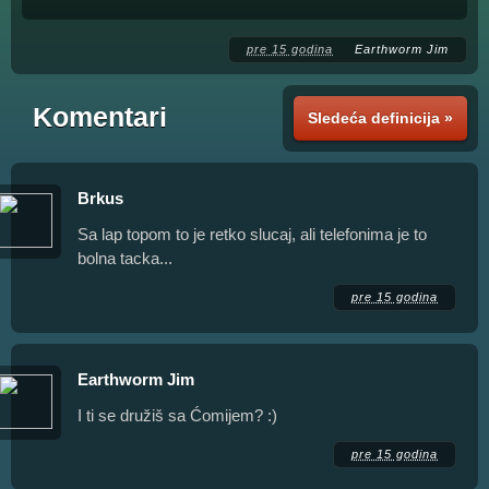
pre 15 godina
Earthworm Jim
Komentari
Sledeća definicija »
Brkus
Sa lap topom to je retko slucaj, ali telefonima je to
bolna tacka...
pre 15 godina
Earthworm Jim
I ti se družiš sa Ćomijem? :)
pre 15 godina