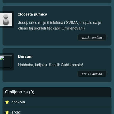
zlocesta pufnica
Joooj, crklo mi je 6 telefona i SVIMA je ispalo da je
otisao taj prokleti flet kabl! Omiljenovah;)
pre 15 godina
Burzum
Hahhaha, ludjaku. Ili to ili: Gubi kontakt!
pre 15 godina
Omiljeno za (9)
chakMa
srkac