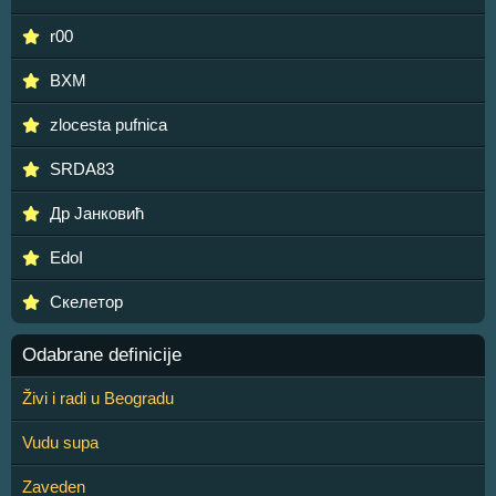
r00
BXM
zlocesta pufnica
SRDA83
Др Јанковић
EdoI
Скелетор
Odabrane definicije
Živi i radi u Beogradu
Vudu supa
Zaveden