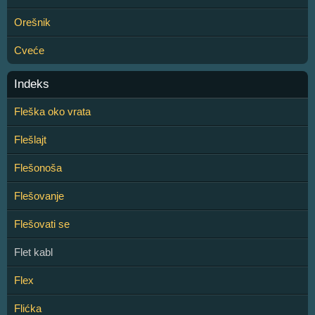
Orešnik
Cveće
Indeks
Fleška oko vrata
Flešlajt
Flešonoša
Flešovanje
Flešovati se
Flet kabl
Flex
Flićka