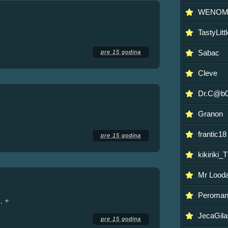
WENO
TastyLit
Sabac
pre 15 godina
Cleve
Dr.C@b
Granon
frantic18
pre 15 godina
kikiriki_
Mr Lood
Peroma
. +
JecaGila
pre 15 godina