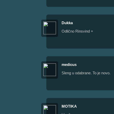
Dukka
Odlično Rinsvind +
medicus
Sleng u odabrane. To je novo.
MOTIKA