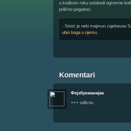
u kratkom roku oslobodi ogromne količi
prilično pogubno.
- Sinoć je neki majmun zajebavao Sale
ubio boga u njemu
.
Komentari
Фејзбукманијак
+++ odlicno