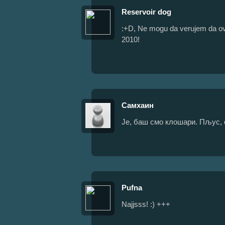
Reservoir dog
:+D, Ne mogu da verujem da ovo 
2010!
Самхаин
Је, баш смо клошари. Пљус, 
Pufna
Najjsss! :) +++