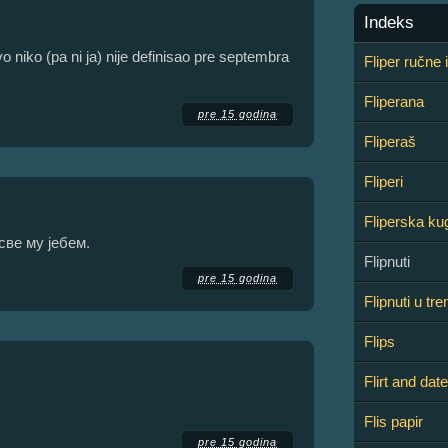
Indeks
niko (pa ni ja) nije definisao pre septembra
Fliper ručne 
Fliperana
pre 15 godina
Fliperaš
Fliperi
Fliperska ku
све му јебем.
Flipnuti
pre 15 godina
Flipnuti u tre
Flips
Flirt and date
Flis papir
pre 15 godina