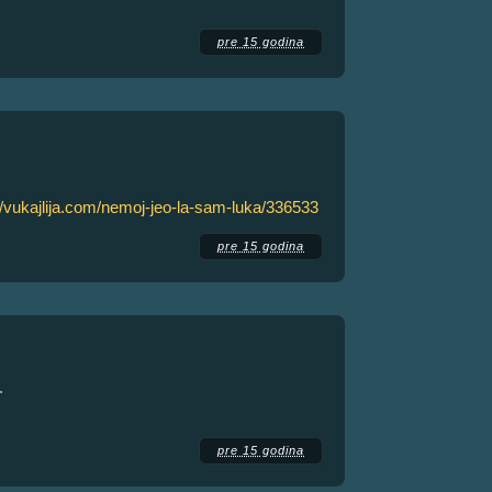
pre 15 godina
//vukajlija.com/nemoj-jeo-la-sam-luka/336533
pre 15 godina
.
pre 15 godina