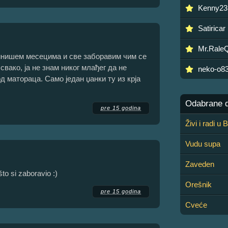
Kenny23
Satiricar
Mr.Rale
инишем месецима и све заборавим чим се
 свако, ја не знам никог млађег да не
neko-o8
од матораца. Само један џанки ту из крја
Odabrane de
pre 15 godina
Živi i radi u
Vudu supa
Zaveden
što si zaboravio :)
Orešnik
pre 15 godina
Cveće