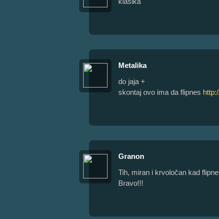
klasika
Metalika
do jaja +
skontaj ovo ima da flipnes
http:
Granon
Tih, miran i krvoločan kad flipne
Bravo!!!