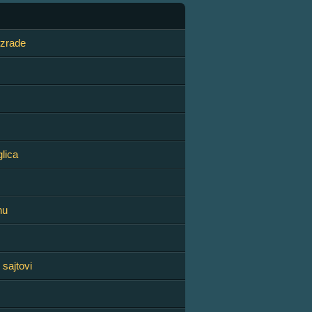
izrade
glica
nu
 sajtovi