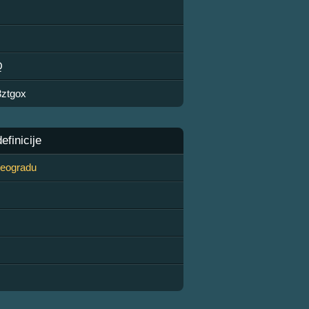
Q
3ztgox
finicije
 Beogradu