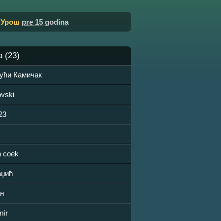
o
Урош
pre 15 godina
a (23)
ући Камичак
vski
23
n coek
аџић
ан
mir