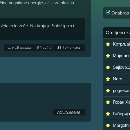
ne negativne energije, ali je za okolinu
Odabra
ta celo veče. Na kraju je Sale flipn'o i
Omiljeno z
Koтрљај
pre 15 godina
Rinsvind
16 komentara
Majmuno
Sajlovo1
Nero
pogresa
Горан Х
pre 15 godina
Габориј
Morgoth