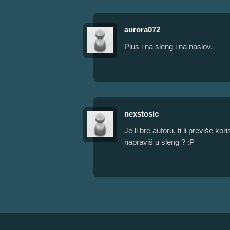
aurora072
Plus i na sleng i na naslov.
nexstosic
Je li bre autoru, ti li previše 
napraviš u sleng ? :P