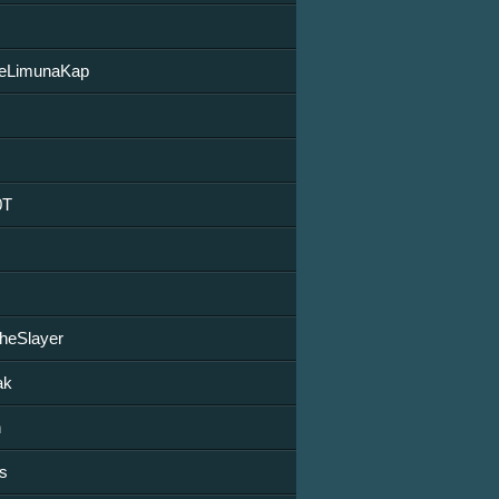
M
tleLimunaKap
0T
TheSlayer
ak
n
s