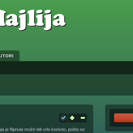
UTORI
ja je flipnula može biti vrlo korisno, pošto se