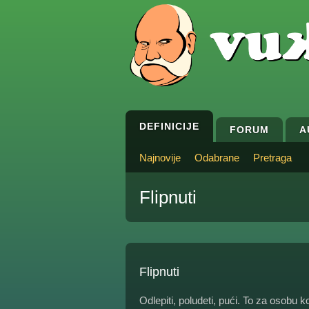
DEFINICIJE
FORUM
A
Najnovije
Odabrane
Pretraga
Flipnuti
Flipnuti
Odlepiti, poludeti, pući. To za osobu ko