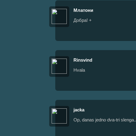
Млатони
Добра! +
Rinsvind
Hvala
jacka
Op, danas jedno dva-tri slenga..