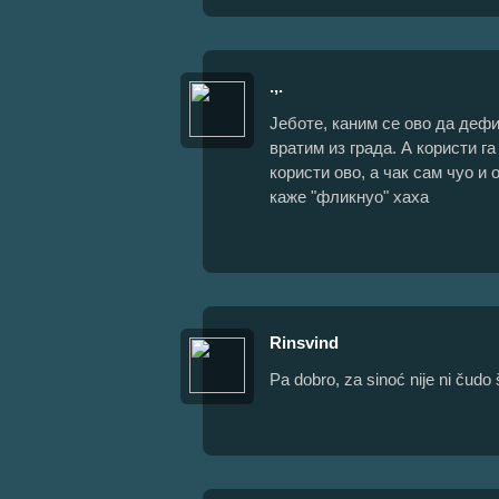
.,.
Јеботе, каним се ово да деф
вратим из града. А користи га
користи ово, а чак сам чуо и 
каже "фликнуо" хаха
Rinsvind
Pa dobro, za sinoć nije ni čudo 