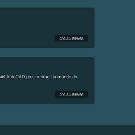
pre 15 godina
koristiš AutoCAD pa si morao i komande da
pre 15 godina