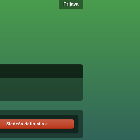
Prijava
Sledeća definicija »