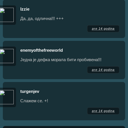
Izzie
Да, да, одлична!!! +++
pre 14 godina
enemyofthefreeworld
Једна је дефка морала бити пробивена!!!
pre 14 godina
turgenjev
Слажем се. +!
pre 14 godina