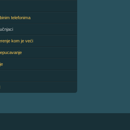
inim telefonima
učnjaci
renje kom je veći
epucavanje
je
l