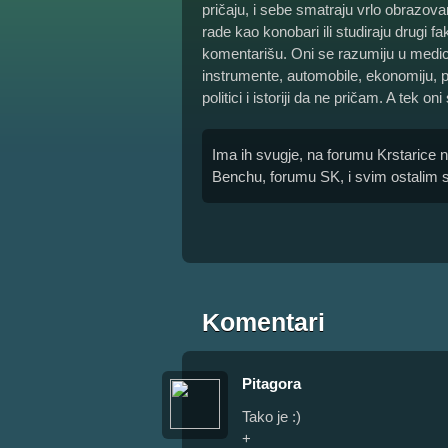
pričaju, i sebe smatraju vrlo obrazovan
rade kao konobari ili studiraju drugi f
komentarišu. Oni se razumiju u medic
instrumente, automobile, ekonomiju, pra
politici i istoriji da ne pričam. A tek on
Ima ih svugje, na forumu Krstarice 
Benchu, forumu SK, i svim ostalim 
Komentari
Pitagora
Tako je :)
+