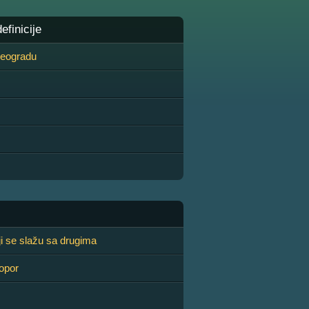
finicije
 Beogradu
i se slažu sa drugima
opor