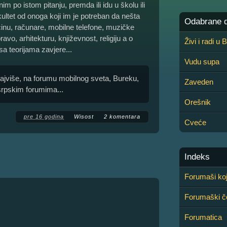
im po istom pitanju, premda ili idu u školu ili
akultet od onoga koji im je potreban da nešta
Odabrane de
inu, računare, mobilne telefone, muzičke
vo, arhitekturu, književnost, religiju a o
Živi i radi u
i sa teorijama zavjere...
Vudu supa
najviše, na forumu mobilnog sveta, Bureku,
Zaveden
srpskim forumima...
Orešnik
pre 16 godina
Wisost
2 komentara
Cveće
Indeks
Forumaši koj
Forumaški č
Forumatica