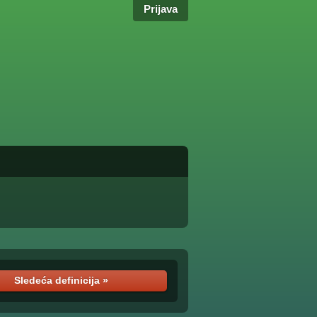
Prijava
Sledeća definicija »