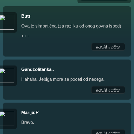
Butt
Ova je simpatična (za razliku od onog govna ispod)
+++
pre 15 godina
Gandzolitanka..
Hahaha. Jebiga mora se poceti od necega.
pre 15 godina
Marija:P
Bravo.
pre 14 godina