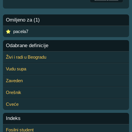
Omiljeno za (1)
pacela7
Odabrane definicije
Živi i radi u Beogradu
Vudu supa
Zaveden
Orešnik
Cveće
Indeks
Fosilni student