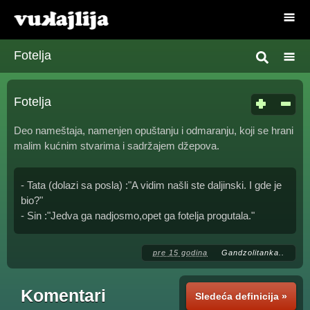
Fotelja
Fotelja
Deo nameštaja, namenjen opuštanju i odmaranju, koji se hrani
malim kućnim stvarima i sadržajem džepova.
- Tata (dolazi sa posla) :"A vidim našli ste daljinski. I gde je
bio?"
- Sin :"Jedva ga nadjosmo,opet ga fotelja progutala."
pre 15 godina
Gandzolitanka..
Komentari
Sledeća definicija »