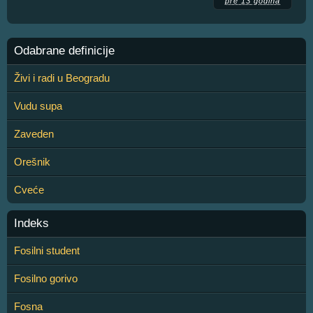
pre 13 godina
Odabrane definicije
Živi i radi u Beogradu
Vudu supa
Zaveden
Orešnik
Cveće
Indeks
Fosilni student
Fosilno gorivo
Fosna