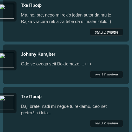
Тхе Проф
Ma, ne, bre, nego mi rek'o jedan autor da mu je
Rajka vračara rekla za tebe da si maler lololo :)
pre 12 godina
Johnny Kurajber
Gde se ovoga seti Boktemazo....+++
pre 12 godina
Тхе Проф
Daj, brate, nađi mi negde tu reklamu, ceo net
pretražih i kita...
pre 12 godina