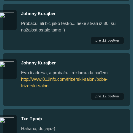
Johnny Kurajber
Probaću, ali bić jako teško....neke stvari iz 90. su
nažalost ostale tamo :)
pre 12 godina
Johnny Kurajber
Evo ti adresa, a probaću i reklamu da nađem
http://www.011info.com/frizerski-saloni/boba-
frizerski-salon
pre 12 godina
Тхе Проф
Hahaha, do jaja:-)