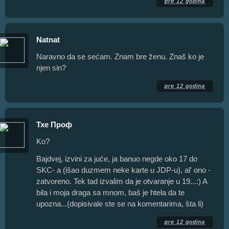
pre 12 godina
Natnat
Naravno da se sećam. Znam bre ženu. Znaš ko je
njen sin?
pre 12 godina
Тхе Проф
Ko?
Bajdvej, izvini za juče, ja banuo negde oko 17 do
SKC- a (išao duzmem neke karte u JDP-u), al' ono -
zatvoreno. Tek tad izvalim da je otvaranje u 19...:) A
bila i moja draga sa mnom, baš je htela da te
upozna...(dopisivale ste se na komentarima, šta li)
pre 12 godina