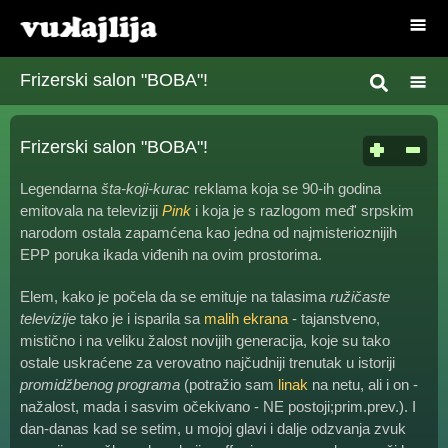
Frizerski salon "BOBA"!
Frizerski salon "BOBA"!
Legendarna
šta-koji-kurac
reklama koja se 90-ih godina
emitovala na televiziji
Pink
i koja je s razlogom međ' srpskim
narodom ostala zapamćena kao jedna od najmisterioznijih
EPP poruka ikada viđenih na ovim prostorima.
Elem, kako je počela da se emituje na talasima
ružičaste
televizije
tako je i isparila sa
malih ekrana
- tajanstveno,
mistično i na veliku žalost novijih generacija, koje su tako
ostale uskraćene za verovatno najčudniji trenutak u istoriji
promidžbenog programa
(potražio sam
linak
na netu, ali i on -
nažalost, mada i sasvim očekivano - NE postoji;prim.prev.). I
dan-danas kad se setim, u mojoj glavi i dalje odzvanja zvuk