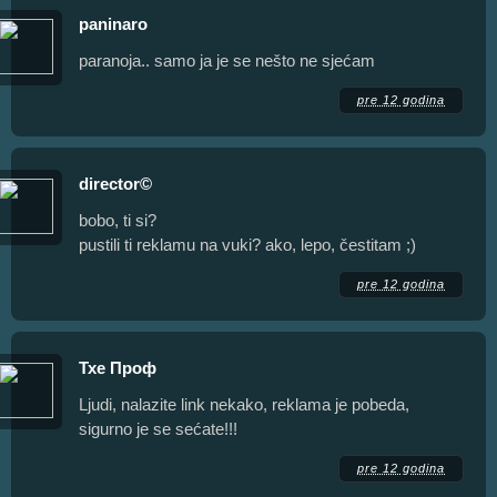
paninaro
paranoja.. samo ja je se nešto ne sjećam
pre 12 godina
director©
bobo, ti si?
pustili ti reklamu na vuki? ako, lepo, čestitam ;)
pre 12 godina
Тхе Проф
Ljudi, nalazite link nekako, reklama je pobeda,
sigurno je se sećate!!!
pre 12 godina