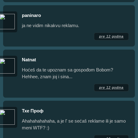
paninaro
ja ne vidim nikakvu reklamu.
pre 12 godina
Natnat
Hoćeš da te upoznam sa gospođom Bobom?
Hehhee, znam joj i sina...
pre 12 godina
Тхе Проф
Ahahahahahaha, a je l' se sećaš reklame ili je samo
meni WTF? :)