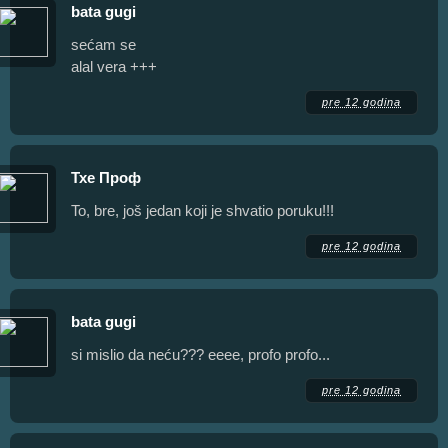
bata gugi
sećam se
alal vera +++
pre 12 godina
Тхе Проф
To, bre, još jedan koji je shvatio poruku!!!
pre 12 godina
bata gugi
si mislio da neću??? eeee, profo profo...
pre 12 godina