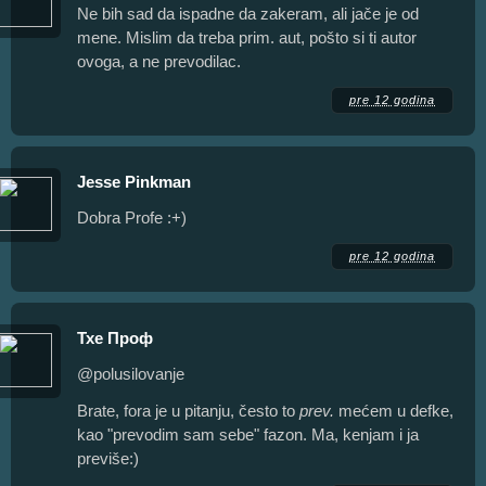
Ne bih sad da ispadne da zakeram, ali jače je od
mene. Mislim da treba prim. aut, pošto si ti autor
ovoga, a ne prevodilac.
pre 12 godina
Jesse Pinkman
Dobra Profe :+)
pre 12 godina
Тхе Проф
@polusilovanje
Brate, fora je u pitanju, često to
prev.
mećem u defke,
kao "prevodim sam sebe" fazon. Ma, kenjam i ja
previše:)