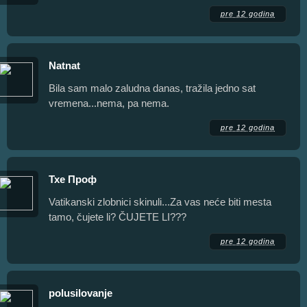
pre 12 godina
Natnat
Bila sam malo zaludna danas, tražila jedno sat
vremena...nema, pa nema.
pre 12 godina
Тхе Проф
Vatikanski zlobnici skinuli...Za vas neće biti mesta
tamo, čujete li? ČUJETE LI???
pre 12 godina
polusilovanje