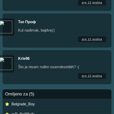
pre 12 godina
Тхе Проф
Kul nadimak, bajdvej:)
pre 12 godina
Krle96
Što ja nisam rođen osamdesetiiiih? :(
pre 12 godina
Omiljeno za (5)
Belgrade_Boy