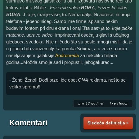
sumnjivo muškog glasa koji u off-u izgovara naslovne reči kao
kakav citat iz Biblije -
Frizerski salon
BOBA
,
Frizerski salon
BOBA
...I to je, manje-više, to. Nema dalje. Ni adrese, ni broja
telefona - jebeno ničeg. Samo ime firme ispisano nekim
buđavim fontom pri dnu ekrana i onaj
"šta sam ja to, koje pičke
materine, upravo video"
imprintovani osećaj u glavi slučajnog
gledaoca-svedoka. Nije ni čudo što su posle mnogi mislili da je
u pitanju bila vanzemaljska poruka Srbima, a u vezi sa onim
naseljavanjem galaksije
Andromeda
za nekoliko hiljada
godina...Možda smo je sad i propustili, jebogakurac...
- Ženo! Ženo!! Dođi brzo, ide opet
ONA
reklama, nešto se
veliko sprema!!
pre 12 godina
Тхе Проф
Komentari
Sledeća definicija »