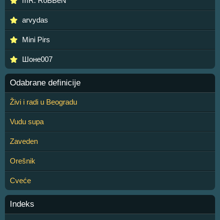
mR. RoBBeN
arvydas
Mini Pirs
Шоне007
Odabrane definicije
Živi i radi u Beogradu
Vudu supa
Zaveden
Orešnik
Cveće
Indeks