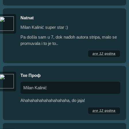
Natnat
Milan Kalinić super star :)
Pa došla sam u 7, dok nađoh autora stripa, malo se
promuvala i to je to..
pre 12 godina
Тхе Проф
Milan Kalinić
Ahahahahahahahahahaha, do jaja!
pre 12 godina