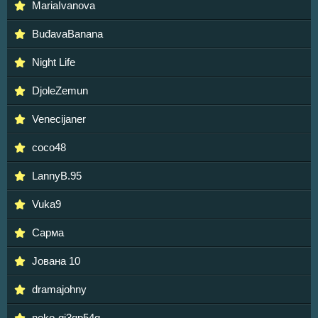
MariaIvanova
BuđavaBanana
Night Life
DjoleZemun
Venecijaner
coco48
LannyB.95
Vuka9
Сарма
Јована 10
dramajohny
neko-qi3qp54g