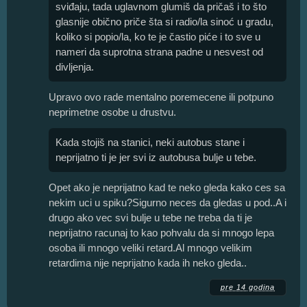
sviđaju, tada uglavnom glumiš da pričaš i to što
glasnije obično priče šta si radio/la sinoć u gradu,
koliko si popio/la, ko te je častio piće i to sve u
nameri da suprotna strana padne u nesvest od
divljenja.
Upravo ovo rade mentalno poremecene ili potpuno
neprimetne osobe u drustvu.
Kada stojiš na stanici, neki autobus stane i
neprijatno ti je jer svi iz autobusa bulje u tebe.
Opet ako je neprijatno kad te neko gleda kako ces sa
nekim uci u spiku?Sigurno neces da gledas u pod..A i
drugo ako vec svi bulje u tebe ne treba da ti je
neprijatno racunaj to kao pohvalu da si mnogo lepa
osoba ili mnogo veliki retard.Al mnogo velikim
retardima nije neprijatno kada ih neko gleda..
pre 14 godina