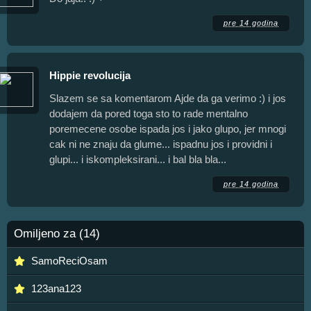
pre 14 godina
Hippie revolucija
Slazem se sa komentarom Ajde da ga verimo :) i jos
dodajem da pored toga sto to rade mentalno
poremecene osobe ispada jos i jako glupo, jer mnogi
cak ni ne znaju da glume... ispadnu jos i providni i
glupi... i iskompleksirani... i bal bla bla...
pre 14 godina
Omiljeno za (14)
SamoReciOsam
123ana123