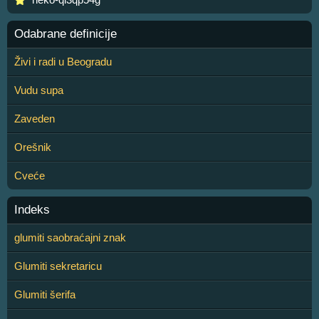
Odabrane definicije
Živi i radi u Beogradu
Vudu supa
Zaveden
Orešnik
Cveće
Indeks
glumiti saobraćajni znak
Glumiti sekretaricu
Glumiti šerifa