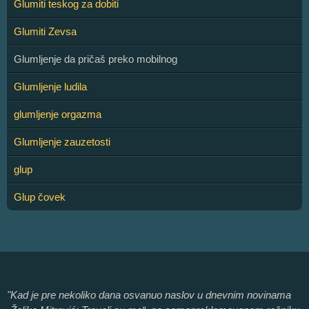
Glumiti teskog za dobiti
Glumiti Zevsa
Glumljenje da pričaš preko mobilnog
Glumljenje ludila
glumljenje orgazma
Glumljenje zauzetosti
glup
Glup čovek
"Kad je pre nekoliko dana osvanuo naslov u dnevnim novinama