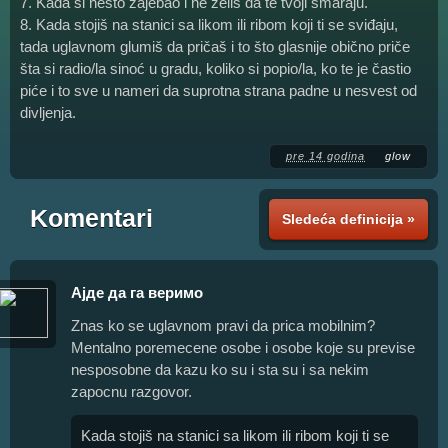
7. Kada si nešto zajebao i ne želiš da te tvoji smaraju.
8. Kada stojiš na stanici sa likom ili ribom koji ti se sviđaju,
tada uglavnom glumiš da pričaš i to što glasnije obično priče
šta si radio/la sinoć u gradu, koliko si popio/la, ko te je častio
piće i to sve u nameri da suprotna strana padne u nesvest od
divljenja.
pre 14 godina
glow
Komentari
Sledeća definicija »
Ајде да га веримо
Znas ko se uglavnom pravi da prica mobilnim?
Mentalno poremecene osobe i osobe koje su previse
nesposobne da kazu ko su i sta su i sa nekim
zapocnu razgovor.
Kada stojiš na stanici sa likom ili ribom koji ti se