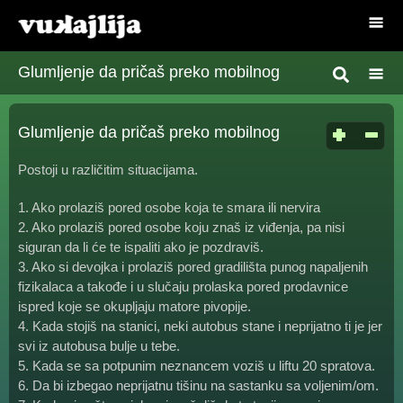
Glumljenje da pričaš preko mobilnog
Glumljenje da pričaš preko mobilnog
Postoji u različitim situacijama.
1. Ako prolaziš pored osobe koja te smara ili nervira
2. Ako prolaziš pored osobe koju znaš iz viđenja, pa nisi
siguran da li će te ispaliti ako je pozdraviš.
3. Ako si devojka i prolaziš pored gradilišta punog napaljenih
fizikalaca a takođe i u slučaju prolaska pored prodavnice
ispred koje se okupljaju matore pivopije.
4. Kada stojiš na stanici, neki autobus stane i neprijatno ti je jer
svi iz autobusa bulje u tebe.
5. Kada se sa potpunim neznancem voziš u liftu 20 spratova.
6. Da bi izbegao neprijatnu tišinu na sastanku sa voljenim/om.