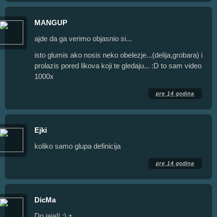
MANGUP
ajde da ga verimo objasnio si...
isto glumis ako nosis neko obelezje...(delija,grobara) i
prolazis pored likova koji te gledaju... :D to sam video
1000x
pre 14 godina
Ejki
koliko samo glupa definicija
pre 14 godina
DicMa
Do jaja!! :) +