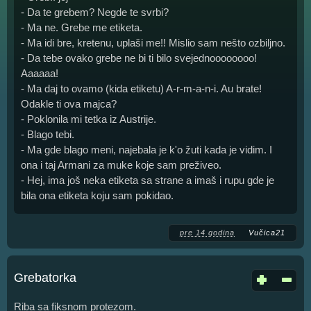
- Da te grebem? Negde te svrbi?
- Ma ne. Grebe me etiketa.
- Ma idi bre, kretenu, uplaši me!! Mislio sam nešto ozbiljno.
- Da tebe ovako grebe ne bi ti bilo svejednoooooooo!
Aaaaaa!
- Ma daj to ovamo (kida etiketu) A-r-m-a-n-i. Au brate!
Odakle ti ova majca?
- Poklonila mi tetka iz Austrije.
- Blago tebi.
- Ma gde blago meni, najebala je k'o žuti kada je vidim. I
ona i taj Armani za muke koje sam preživeo.
- Hej, ima još neka etiketa sa strane a imaš i rupu gde je
bila ona etiketa koju sam pokidao.
pre 14 godina
Vučica21
Grebatorka
Riba sa fiksnom protezom.