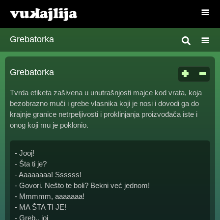
Grebatorka
Grebatorka
Tvrda etiketa zašivena u unutrašnjosti majce kod vrata, koja
bezobrazno muči i grebe vlasnika koji je nosi i dovodi ga do
krajnje granice netrpeljivosti i proklinjanja proizvođača iste i
onog koji mu je poklonio.
- Jooj!
- Šta ti je?
- Aaaaaaaa! Ssssss!
- Govori. Nešto te boli? Bekni već jednom!
- Mmmmm, aaaaaaa!
- MA ŠTA TI JE!
- Greb.. joj