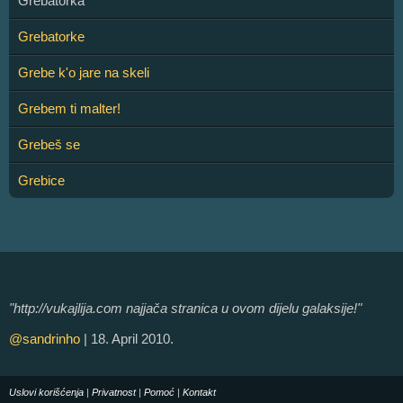
Grebatorka
Grebatorke
Grebe k'o jare na skeli
Grebem ti malter!
Grebeš se
Grebice
"http://vukajlija.com najjača stranica u ovom dijelu galaksije!"
@sandrinho
| 18. April 2010.
Uslovi korišćenja
|
Privatnost
|
Pomoć
|
Kontakt