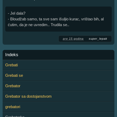
- Jel dala?
- Bloudžab samo, ta sve sam išuljio kurac, vrištao bih, al
ćutim, da je ne uvredim.. Trudila se..
pre 15 godina
super_lepak
Indeks
Grebati
Grebati se
Grebator
Grebator sa dostojanstvom
grebatori