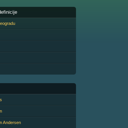
finicije
 Beogradu
s
an
an Andersen