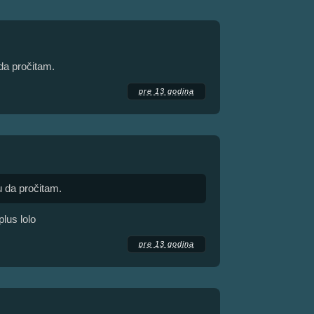
da pročitam.
pre 13 godina
u da pročitam.
plus lolo
pre 13 godina