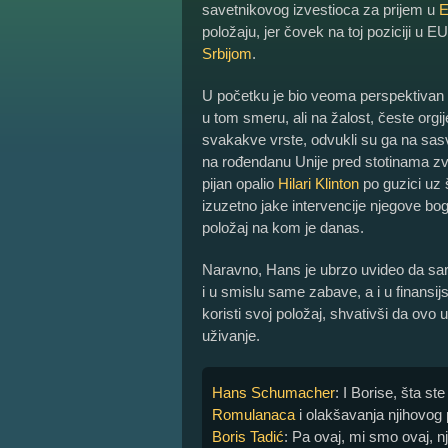
savetnikovog izvestioca za prijem u
E
položaju, jer čovek na toj poziciji u 
Srbijom
.
U početku je bio veoma perspektivan 
u tom smeru, ali na žalost, česte orgije
svakakve vrste, odvukli su ga na sasv
na rođendanu Unije pred stotinama zv
pijan opalio
Hilari Klinton
po guzici uz 
izuzetno jake intervencije njegove bo
položaj na kom je danas.
Naravno, Hans je ubrzo uvideo da sar
i u smislu same zabave, a i u finans
koristi svoj položaj, shvativši da ovo
uživanje.
Hans Schumacher
: I Borise, šta ste
Romulanaca
i olakšavanja njihovog p
Boris Tadić
: Pa ovaj, mi smo ovaj, nj