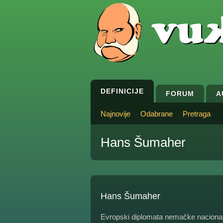
DEFINICIJE
FORUM
A
Najnovije
Odabrane
Pretraga
Hans Šumaher
Hans Šumaher
Evropski diplomata nemačke nacionaln