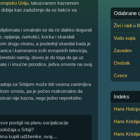
vropsku Uniju
, takozvanom kaznenom
EU dobija kao zaduženje da se bakće sa
Odabrane de
Živi i radi u
diplomata i smatralo se da će daleko dogurati
, opijanja, narkotici, kocka i skandali
Vudu supa
im drugu stranu, a poslednji skandal kada je
anica i kamerama svih evropskih televizija,
Zaveden
šeretski namig, doveo je do toga da ga uz
Orešnik
gate i i imućne porodice, jedva smeste na ovaj
Cveće
adnja sa Srbijom može biti veoma zanimljiva
ijskom smislu, pa je počeo maksimalno da
Indeks
 ustvari nije kazna, nego jedno neprekidno
Hans Holciju
Hans Kristij
 sve postigli na planu socijalizacije
oložaja u Srbiji?
Hans Kristij
ima kupili udžbenike, ovaj....