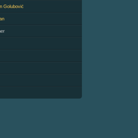
an Golubović
an
er