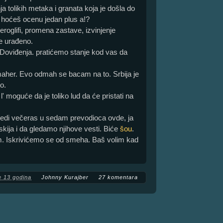
a tolikih metaka i granata koja je došla do
aš hoćeš ocenu jedan plus a!?
jeroglifi, promena zastave, izvinjenje
e urađeno.
 Doviđenja. pratićemo stanje kod vas da
aher. Evo odmah se bacam na to. Srbija je
o.
l' moguće da je toliko lud da će pristati na
ovedi večeras u sedam prevodioca ovde, ja
kija i da gledamo njihove vesti. Biće
šou
.
m. Iskrivićemo se od smeha. Baš volim kad
e 13 godina
Johnny Kurajber
27 komentara