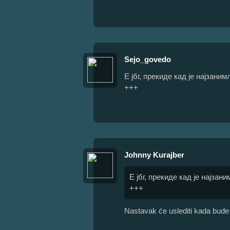
Sejo_govedo
Е јбг, прекиде кад је најзаним
+++
Johnny Kurajber
Е јбг, прекиде кад је најзан
+++
Nastavak će uslediti kada bude 