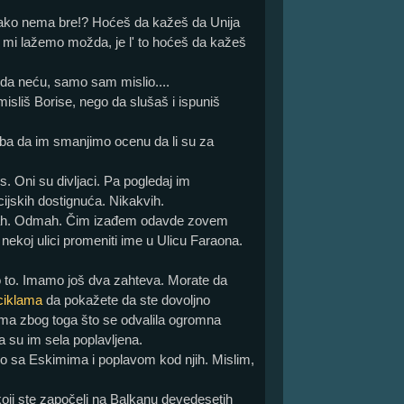
ako nema bre!? Hoćeš da kažeš da Unija
mi lažemo možda, je l' to hoćeš da kažeš
 da neću, samo sam mislio....
 misliš Borise, nego da slušaš i ispuniš
eba da im smanjimo ocenu da li su za
.
. Oni su divljaci. Pa pogledaj im
ijskih dostignuća. Nikakvih.
ah. Odmah. Čim izađem odavde zovem
ekoj ulici promeniti ime u Ulicu Faraona.
 to. Imamo još dva zahteva. Morate da
ciklama
da pokažete da ste dovoljno
ima zbog toga što se odvalila ogromna
a su im sela poplavljena.
o sa Eskimima i poplavom kod njih. Mislim,
 koji ste započeli na Balkanu devedesetih