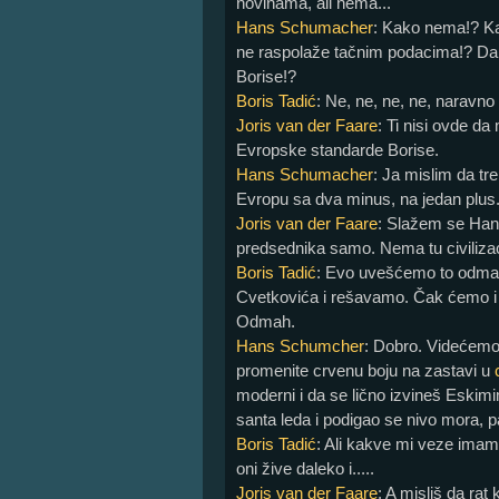
novinama, ali nema...
Hans Schumacher
: Kako nema!? K
ne raspolaže tačnim podacima!? Da 
Borise!?
Boris Tadić
: Ne, ne, ne, ne, naravno
Joris van der Faare
: Ti nisi ovde da
Evropske standarde Borise.
Hans Schumacher
: Ja mislim da tr
Evropu sa dva minus, na jedan plus
Joris van der Faare
: Slažem se Hans
predsednika samo. Nema tu civilizac
Boris Tadić
: Evo uvešćemo to odm
Cvetkovića i rešavamo. Čak ćemo i n
Odmah.
Hans Schumcher
: Dobro. Videćemo
promenite crvenu boju na zastavi u
moderni i da se lično izvineš Eskim
santa leda i podigao se nivo mora, p
Boris Tadić
: Ali kakve mi veze imam
oni žive daleko i.....
Joris van der Faare
: A misliš da rat