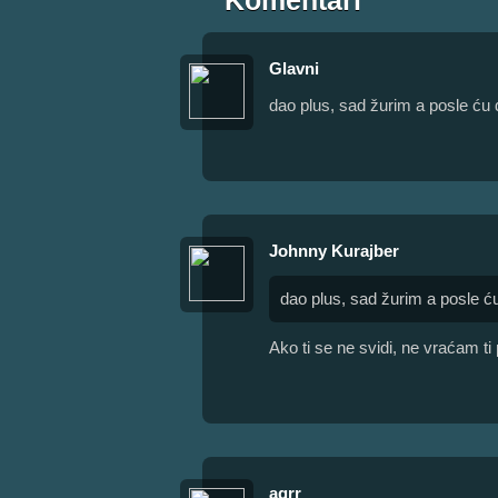
Komentari
Glavni
dao plus, sad žurim a posle ću 
Johnny Kurajber
dao plus, sad žurim a posle ć
Ako ti se ne svidi, ne vraćam ti 
agrr