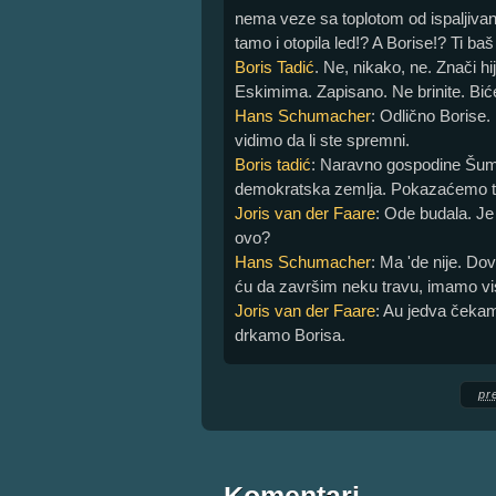
nema veze sa toplotom od ispaljivanj
tamo i otopila led!? A Borise!? Ti b
Boris Tadić
. Ne, nikako, ne. Znači hi
Eskimima. Zapisano. Ne brinite. Bić
Hans Schumacher
: Odlično Borise.
vidimo da li ste spremni.
Boris tadić
: Naravno gospodine Šum
demokratska zemlja. Pokazaćemo t
Joris van der Faare
: Ode budala. Je 
ovo?
Hans Schumacher
: Ma 'de nije. D
ću da završim neku travu, imamo vis
Joris van der Faare
: Au jedva čeka
drkamo Borisa.
pr