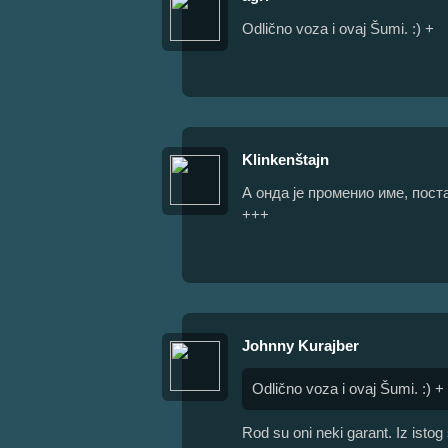
Odlično voza i ovaj Šumi. :) +
Klinkenštajn
А онда је променио име, пост
+++
Johnny Kurajber
Odlično voza i ovaj Šumi. :) +
Rod su oni neki garant. Iz istog