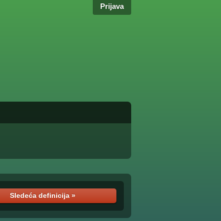
Prijava
Sledeća definicija »