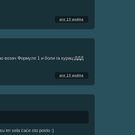
pre 13 godina
ао возач Формуле 1 и боли га курац:ДДД
pre 13 godina
 su im sela ćaće sto posto :)