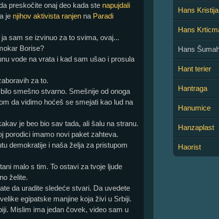
da preskočite onaj deo kada ste
napujdali
Hans Kristij
a je
njihov aktivista ranjen
na
Paradi
Hans Krticm
 ja sam se izvinuo za to svima, ovaj...
o mokar Borise?
Hans Šumah
punu vode na vrata i kad sam ušao i prosula
Hant terier
aboravih za to.
Hantraga
e bilo smešno stvarno. Smešnije od onoga
om da vidimo hoćeš se smejati kao lud na
Hanumice
akav je beo bio sav tada, ali šalu na stranu.
Hanzaplast
koj porodici imamo novi paket zahteva.
putu demokratije i naša želja za pristupom
Haorist
tani malo s tim. To ostavi za tvoje ljude
no želite.
ate da uradite sledeće stvari. Da uvedete
elike egipatske manjine koja živi u Srbiji.
biji. Mislim ima jedan čovek, video sam u