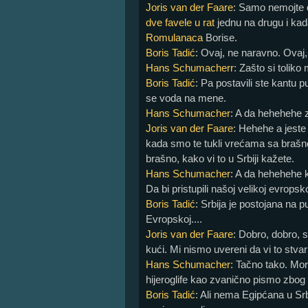
Joris van der Faare
: Samo nemojte 
dve favele u rat
jednu na drugu i kad
Romulanaca
Borise.
Boris Tadić
: Ovaj, ne naravno. Ovaj,
Hans Schumacherr
: Zašto si tolik
Boris Tadić
: Pa postavili ste kantu 
se voda na mene.
Hans Schumacher
: A da hehehehe z
Joris van der Faare
: Hehehe a jest
kada smo te tukli vrećama sa brašn
brašno, kako vi to u Srbiji kažete.
Hans Schumacher
: A da hehehehe k
Da bi pristupili našoj velikoj evrops
Boris Tadić
: Srbija je postojana na 
Evropskoj....
Joris van der Faare
: Dobro, dobro, s
kući. Mi nismo uvereni da vi to stvar
Hans Schumacher
: Tačno tako. Mor
hijeroglife kao zvanično pismo zbog v
Boris Tadić
: Ali nema Egipćana u Sr