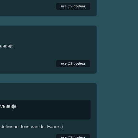
pre 13 godina
љивије.
pre 13 godina
имљивије.
definisan Joris van der Faare :)
pre 13 godina