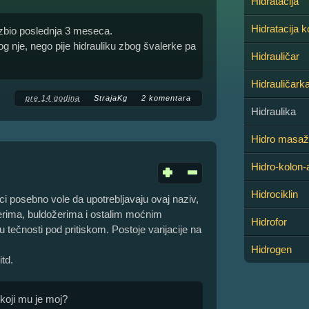
Hidratacija
Hidratacija 
azbio poslednja 3 meseca.
og nje, nego pije hidrauliku zbog švalerke pa
Hidrauličar
Hidrauličark
pre 14 godina
StrajaKg
2 komentara
Hidraulika
Hidro masa
Hidro-kolon-
Hidrociklin
i posebno vole da upotrebljavaju ovaj naziv,
erima, buldožerima i ostalim moćnim
Hidrofor
 tečnosti pod pritiskom. Postoje varijacije na
Hidrogen
itd.
koji mu je moj?