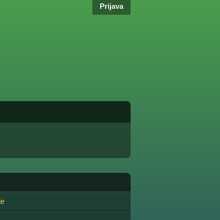
Prijava
je