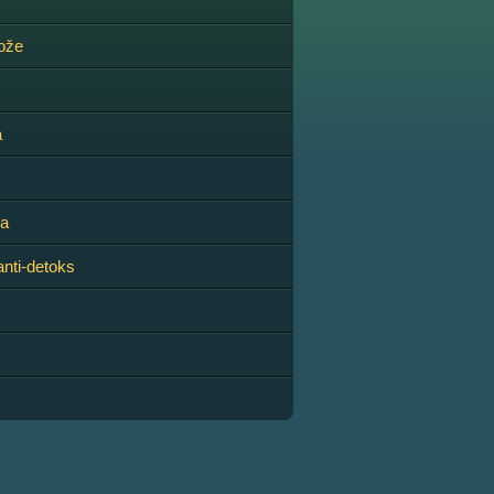
kože
a
ža
anti-detoks