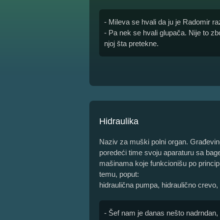
- Mileva se hvali da ju je Radomir r
- Pa nek se hvali glupača. Nije to zb
njoj šta pretekne.
Hidraulika
Naziv za muški polni organ. Građevinc
poredeći time svoju aparaturu sa bag
mašinama koje funkcionišu po principu
temu, poput:
hidraulična pumpa, hidraulično crevo, 
- Šef nam je danas nešto nadrndan, 