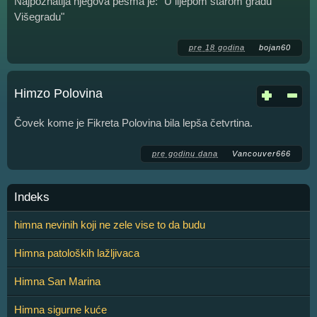
Najpoznatija njegova pesma je: "U lijepom starom gradu
Višegradu"
pre 18 godina
bojan60
Himzo Polovina
Čovek kome je Fikreta Polovina bila lepša četvrtina.
pre godinu dana
Vancouver666
Indeks
himna nevinih koji ne zele vise to da budu
Himna patoloških lažljivaca
Himna San Marina
Himna sigurne kuće