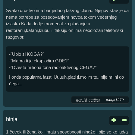
Svako društvo ima bar jednog takvog člana...Njegov stav je da
nema potrebe za posedovanjem novca tokom večernjeg
izlaska.Kada dodje momenat za plaćanje u
restoranu,kafani,klubu ili taksiju on ima neodložan telefonski
razgovor.
-"Ubio si KOGA?"
-"Mama ti je eksplodira GDE?"
-"Dvesta miliona tona radioaktivnog ČEGA?"
I onda popularna faza: Uuuuh,plati ti,molim te...nije mi ni do
čega...
pre 15 godina
cadjo1970
hinja
1.čovek ili žena koji imaju sposobnosti nindže i bije se ko lud/a