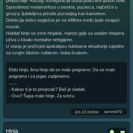
prepoznaje. Razlog- konfiguracija dosta podržava ljudski oblik.
Sposobnost metamorfoze u insekta, puzavca, najčešće u
gmaza; ljubiteljima prirode poznatijeg kao kameleon.
Detekcija teško uspješna jer se infiltrira među ljude sisajući
mozak.
Habitat hinje se zove hinjaluk, mjesto gdje sa ostalim hinjama
uživa u kloaki mentalne nehigijene.
U stanju je preživjeti apokalipsu nuklearne eksplozije zajedno
sa svojim bliskim rođakom- buba-švabom.
Đido hinjo, lima hinjo da se malo poigramo. Da se malo
poigramo i za pojas zadjenemo.
.......
- Kakav ti je to privjezak? Baš je sladak.
- Ovo? Šapa male hinje. Za sreću.
pre 14 godina
aurora072
Hinja