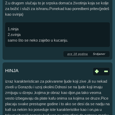
2.u drugom slučaju to je srpska domaća životinja koja se kolje
za božić i služi za ishranu.Ponekad kao poredbeni pritev(jedeš
kao svinja)
1.ninja
2.svinja
samo što se neko zajebo u kucanju.
pre 18 godina
Srdjaner
HINJA
izraz karakteristican za pokvarene ljude koji zive ,ili su nekad
ziveli u Gorazdu i uzoj okolini.Odnosi se na ljude koji imaju
zmijugu u dzepu ,kojima je obraz kao djon,pa tako veoma
vesto izbegavaju da plate kafu onima sa kojima se druze.Pice
placaju svake prestupne godine i to ako se desi da se nadju na
kafi sa nekim ko poseduje iste karakteristike kao i on,pa u