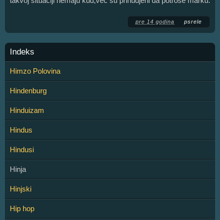
takvoj situaciji nemaju kud,vec su prinudjeni da potrose marku.
pre 14 godina
psrele
Indeks
Himzo Polovina
Hindenburg
Hinduizam
Hindus
Hindusi
Hinja
Hinjski
Hip hop