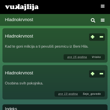
Hladnokrvnost
Hladnokrvnost
Kad te goni milicija a ti pevušiš pesmicu iz Beni Hila.
pre 15 godina
Vrisko
Hladnokrvnost
Osobina svih pokojnika.
pre 13 godina
Sejo_govedo
Indeks