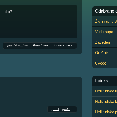
Odabrane de
 braku?
Živi i radi u
Vudu supa
Zaveden
pre 16 godina
Penzioner
4 komentara
Orešnik
Cveće
Indeks
Holivudska il
Holivudska k
pre 16 godina
Holivudska 