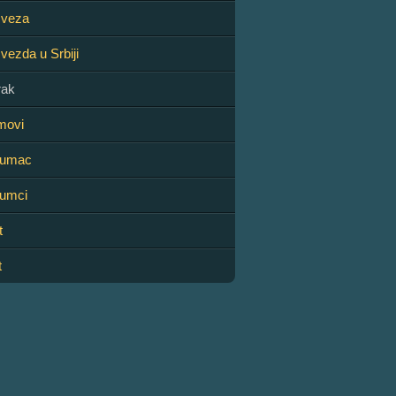
sveza
vezda u Srbiji
rak
lmovi
glumac
lumci
t
t