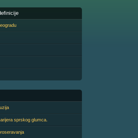
finicije
 Beogradu
uzija
arijera sprskog glumca.
proseravanja