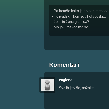
- Pa komšo kako je prva tri meseca
- Holivudski , komšo , holivudski...
- Jel ti to žena glumica?
- Ma jok, razvodimo se...
Komentari
euglena
Sve ih je više, nažalost
+