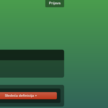
Prijava
Sledeća definicija »