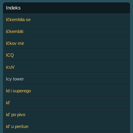
Indeks
Ičkembila se
ičkembiti
Ičkov mir
ICQ
icuV
Icy tower
Id i superego
id'
id' po pivo
id' u peršun