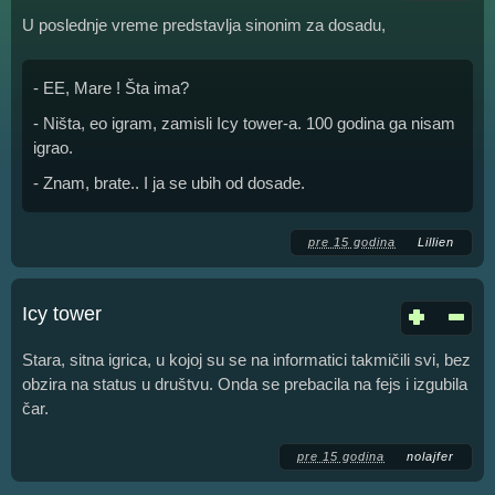
U poslednje vreme predstavlja sinonim za dosadu,
- EE, Mare ! Šta ima?
- Ništa, eo igram, zamisli Icy tower-a. 100 godina ga nisam
igrao.
- Znam, brate.. I ja se ubih od dosade.
pre 15 godina
Lillien
Icy tower
Stara, sitna igrica, u kojoj su se na informatici takmičili svi, bez
obzira na status u društvu. Onda se prebacila na fejs i izgubila
čar.
pre 15 godina
nolajfer