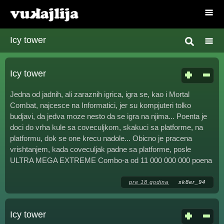
Icy tower
Icy tower
Jedna od jadnih, ali zaraznih igrica, igra se, kao i Mortal
Combat, najcesce na Informatici, jer su kompjuteri tolko
budjavi, da jedva moze nesto da se igra na njima... Poenta je
doci do vrha kule sa coveculjkom, skakuci sa platforme, na
platformu, dok se one krecu nadole... Obicno je pracena
vrishtanjem, kada coveculjak padne sa platforme, posle
ULTRA MEGA EXTREME Combo-a od 11 000 000 000 poena
pre 18 godina
sk8er_94
Icy tower