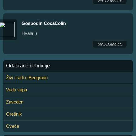
pre 13 godina
Gospodin CocaColin
Hvala :)
pre 13 godina
Odabrane definicije
Živi i radi u Beogradu
Vudu supa
Zaveden
Orešnik
Cveće