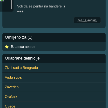
Voli da se pentra na bandere :)
+++
pre 14 godina
Omiljeno za (1)
Влашки вепар
Odabrane definicije
Živi i radi u Beogradu
Vudu supa
Zaveden
Orešnik
Cveće