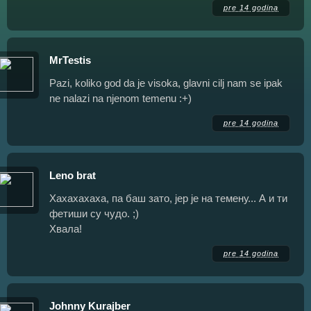
pre 14 godina
MrTestis
Pazi, koliko god da je visoka, glavni cilj nam se ipak
ne nalazi na njenom temenu :+)
pre 14 godina
Leno brat
Хахахахаха, па баш зато, јер је на темену... А и ти
фетиши су чудо. ;)
Хвала!
pre 14 godina
Johnny Kurajber