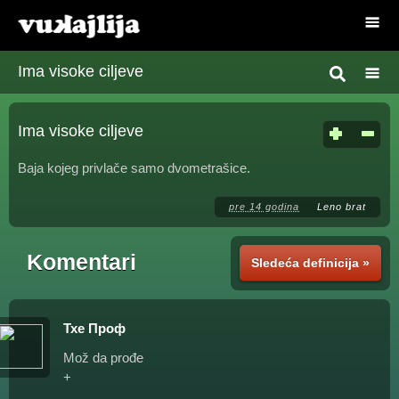
Ima visoke ciljeve
Ima visoke ciljeve
Baja kojeg privlače samo dvometrašice.
pre 14 godina
Leno brat
Komentari
Sledeća definicija »
Тхе Проф
Mož da prođe
+