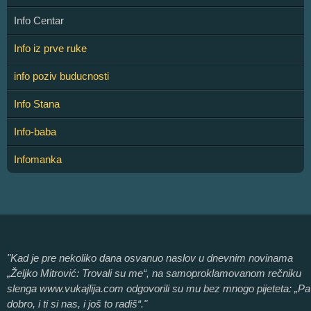
Info Centar
Info iz prve ruke
info poziv buducnosti
Info Stana
Info-baba
Infomanka
"Kad je pre nekoliko dana osvanuo naslov u dnevnim novinama
„Željko Mitrović: Trovali su me“, na samoproklamovanom rečniku
slenga www.vukajlija.com odgovorili su mu bez mnogo pijeteta: „Pa
dobro, i ti si nas, i još to radiš“."