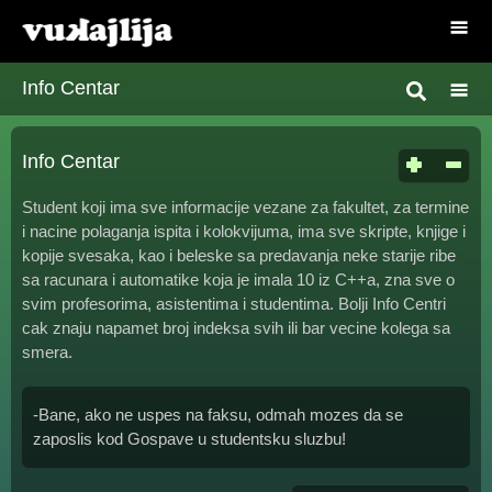
Info Centar
Info Centar
Student koji ima sve informacije vezane za fakultet, za termine
i nacine polaganja ispita i kolokvijuma, ima sve skripte, knjige i
kopije svesaka, kao i beleske sa predavanja neke starije ribe
sa racunara i automatike koja je imala 10 iz C++a, zna sve o
svim profesorima, asistentima i studentima. Bolji Info Centri
cak znaju napamet broj indeksa svih ili bar vecine kolega sa
smera.
-Bane, ako ne uspes na faksu, odmah mozes da se
zaposlis kod Gospave u studentsku sluzbu!