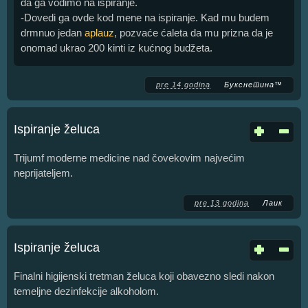
da ga vodimo na ispiranje.
-Dovedi ga ovde kod mene na ispiranje. Kad mu budem
drmnuo jedan
aplauz
, pozvaće ćaleta da mu prizna da je
onomad ukrao 200 kinti iz kućnog budžeta.
pre 14 godina
Букснетина™
Ispiranje želuca
Trijumf moderne medicine nad čovekovim najvećim
neprijateljem.
pre 13 godina
Лаик
Ispiranje želuca
Finalni higijenski tretman želuca koji obavezno sledi nakon
temeljne dezinfekcije alkoholom.