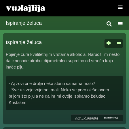
Ispiranje želuca
Ispiranje želuca
Pojenje cura kvalitetnijim vrstama alkohola. Naručiti im nešto
da iznenade utrobu, dijametralno suprotno od smeća koja
inače piju.
- Aj zovi one drolje neka stanu sa nama malo?
- Sve u svoje vrijeme, mali. Neka se prvo oleše onom
brljom što piju a ne da im mi ovdje ispiramo želudac
Kristalom.
pre 12 godina
paninaro