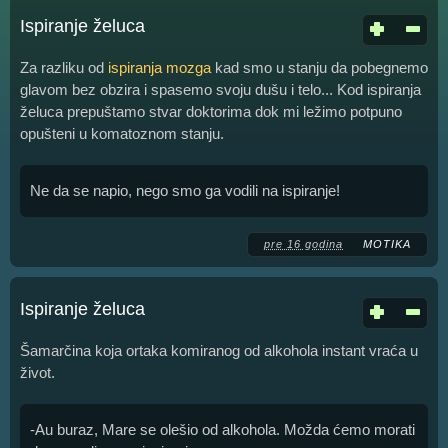
Ispiranje želuca
Za razliku od
ispiranja mozga
kad smo u stanju da pobegnemo
glavom bez obzira i spasemo svoju dušu i telo... Kod ispiranja
želuca prepuštamo stvar doktorima dok mi ležimo potpuno
opušteni u komatoznom stanju.
Ne da se napio, nego smo ga vodili na ispiranje!
pre 16 godina
MOTIKA
Ispiranje želuca
Šamarčina koja ortaka komiranog od alkohola instant vraća u
život.
-Au buraz, Mare se olešio od alkohola. Možda ćemo morati