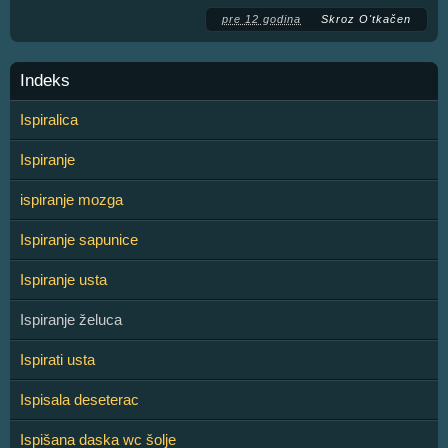
pre 12 godina
Skroz O'tkačen
Indeks
Ispiralica
Ispiranje
ispiranje mozga
Ispiranje sapunice
Ispiranje usta
Ispiranje želuca
Ispirati usta
Ispisala deseterac
Ispišana daska wc šolje