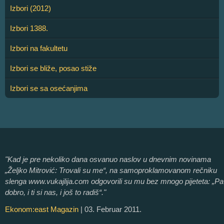
Izbori (2012)
Izbori 1388.
Izbori na fakultetu
Izbori se bliže, posao stiže
Izbori se sa osećanjima
"Kad je pre nekoliko dana osvanuo naslov u dnevnim novinama
„Željko Mitrović: Trovali su me“, na samoproklamovanom rečniku
slenga www.vukajlija.com odgovorili su mu bez mnogo pijeteta: „Pa
dobro, i ti si nas, i još to radiš“."
Ekonom:east Magazin
| 03. Februar 2011.