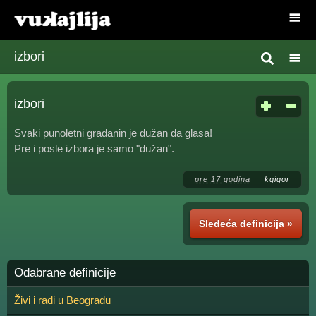
izbori
izbori
Svaki punoletni građanin je dužan da glasa!
Pre i posle izbora je samo "dužan".
pre 17 godina
kgigor
Sledeća definicija »
Odabrane definicije
Živi i radi u Beogradu