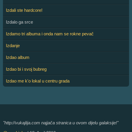
Izdali ste hardcore!
Izdalo ga srce
Izdamo tri albuma i onda nam se rokne pevač
Izdanje
Izdao album
Izdao bi i svoj bubreg
Izdao me k'o lokal u centru grada
"http://vukajlija.com najjača stranica u ovom dijelu galaksije!"