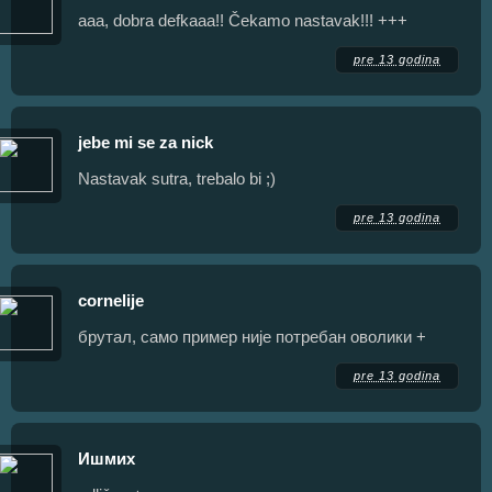
aaa, dobra defkaaa!! Čekamo nastavak!!! +++
pre 13 godina
jebe mi se za nick
Nastavak sutra, trebalo bi ;)
pre 13 godina
cornelije
брутал, само пример није потребан оволики +
pre 13 godina
Ишмих