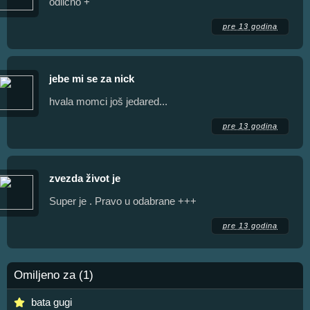
odlično +
pre 13 godina
jebe mi se za nick
hvala momci još jedared...
pre 13 godina
zvezda život je
Super je . Pravo u odabrane +++
pre 13 godina
Omiljeno za (1)
bata gugi