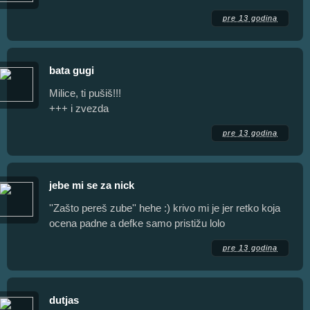
pre 13 godina
bata gugi
Milice, ti pušiš!!!
+++ i zvezda
pre 13 godina
jebe mi se za nick
''Zašto pereš zube'' hehe :) krivo mi je jer retko koja
ocena padne a defke samo pristižu lolo
pre 13 godina
dutjas