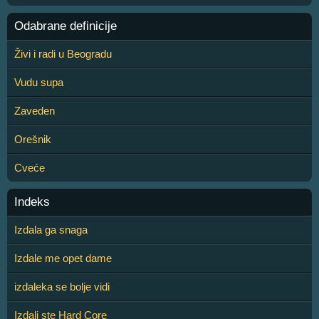
Odabrane definicije
Živi i radi u Beogradu
Vudu supa
Zaveden
Orešnik
Cveće
Indeks
Izdala ga snaga
Izdale me opet dame
izdaleka se bolje vidi
Izdali ste Hard Core