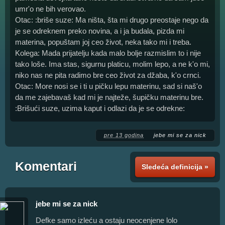
umr'o ne bih verovao.
Otac: :briše suze: Ma ništa, šta mi drugo preostaje nego da
je se odreknem preko novina, a i ja budala, pizda mi
materina, popuštam joj ceo život, neka tako mi i treba.
Kolega: Mada prijatelju kada malo bolje razmislim to i nije
tako loše. Ima stas, sigurnu platicu, molim lepo, a ne k'o mi,
niko nas ne pita radimo bre ceo život za džaba, k'o crnci.
Otac: More nosi se i ti u pičku lepu materinu, sad si naš'o
da me zajebavaš kad mi je najteže, šupičku materinu bre.
:Brišući suze, uzima kaput i odlazi da je se odrekne:
pre 13 godina
jebe mi se za nick
Komentari
Sledeća definicija »
jebe mi se za nick
Defke samo izleću a ostaju neocenjene lolo