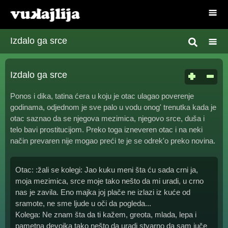
Izdalo ga srce
Izdalo ga srce
Ponos i dika, tatina ćera u koju je otac ulagao poverenje
godinama, odjednom je sve palo u vodu onog' trenutka kada je
otac saznao da se njegova mezimica, njegovo srce, duša i
telo bavi prostitucijom. Preko toga izneveren otac i na neki
način prevaren nije mogao preći te je se odrek'o preko novina.
Otac: :žali se kolegi: Jao kuku meni šta ću sada crni ja,
moja mezimica, srce moje tako nešto da mi uradi, u crno
nas je zavila. Eno majka joj plače ne izlazi iz kuće od
sramote, ne sme ljude u oči da pogleda...
Kolega: Ne znam šta da ti kažem, greota, mlada, lepa i
pametna devojka tako nešto da uradi stvarno da sam juče