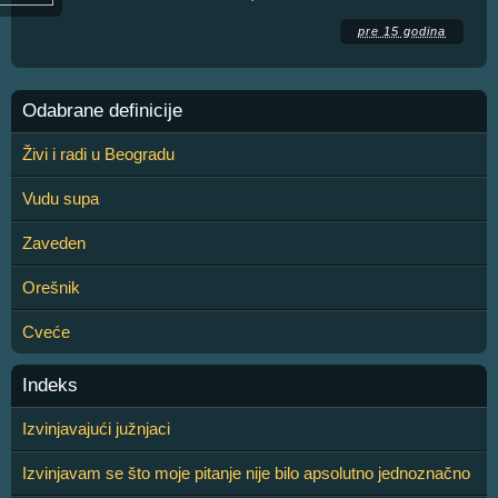
pre 15 godina
Odabrane definicije
Živi i radi u Beogradu
Vudu supa
Zaveden
Orešnik
Cveće
Indeks
Izvinjavajući južnjaci
Izvinjavam se što moje pitanje nije bilo apsolutno jednoznačno