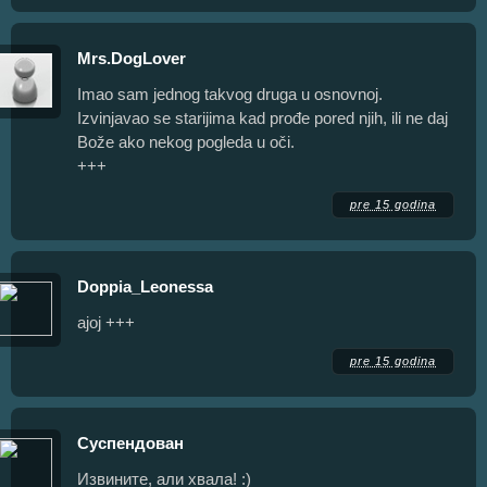
Mrs.DogLover
Imao sam jednog takvog druga u osnovnoj.
Izvinjavao se starijima kad prođe pored njih, ili ne daj
Bože ako nekog pogleda u oči.
+++
pre 15 godina
Doppia_Leonessa
ajoj +++
pre 15 godina
Суспендован
Извините, али хвала! :)