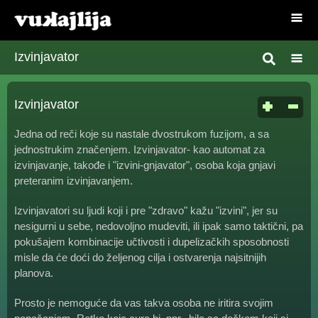
Izvinjavator
Izvinjavator
Jedna od reči koje su nastale dvostrukom fuzijom, a sa
jednostrukim značenjem. Izvinjavator- kao automat za
izvinjavanje, takođe i "izvini-gnjavator", osoba koja gnjavi
preteranim izvinjavanjem.
Izvinjavatori su ljudi koji i pre "zdravo" kažu "izvini", jer su
nesigurni u sebe, nedovoljno mudeviti, ili ipak samo taktični, pa
pokušajem kombinacije učtivosti i dupelizačkih sposobnosti
misle da će doći do željenog cilja i ostvarenja najsitnijih
planova.
Prosto je nemoguće da vas takva osoba ne iritira svojim