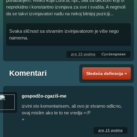
ponašanjem. Retko koja cura bi, npr., bila sa dečkom koji si
neprekidno i konstantno izvinjava za sve i svašta. A negmoli
da se takvi izvinjavatori nađu na nekoj bitnijoj poziciji...
Svaka sličnost sa stvarnim izvinjavatorom je više nego
namerna.
pre 15 godina
Суспендован
Komentari
Sledeća definicija »
gospodžo-zgaziš-me
izvini sto komentarisem, ali ovo je stvarno odlicno,
ovaj mislim ako te to ne vredja =:P
+
pre 15 godina