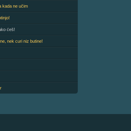
a kada ne učim
tinjo!
ako ćeš!
ne, nek curi niz butine!
r