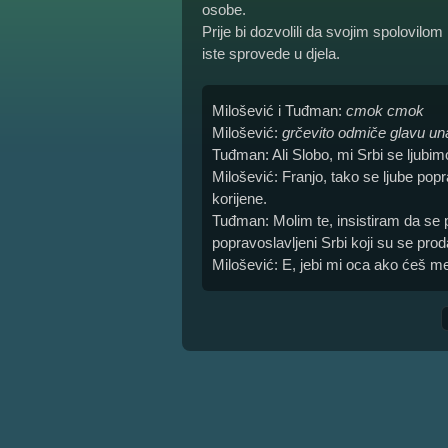
osobe.
Prije bi dozvolili da svojim spolovil
iste sprovede u djela.
Milošević i Tuđman:
cmok
cmok
Milošević:
grčevito odmiče glavu u
Tuđman: Ali Slobo, mi Srbi se ljubimo
Milošević: Franjo, tako se ljube popra
korijene.
Tuđman: Molim te, insistiram da se
popravoslavljeni Srbi koji su se prod
Milošević: E, jebi mi oca ako ćeš me