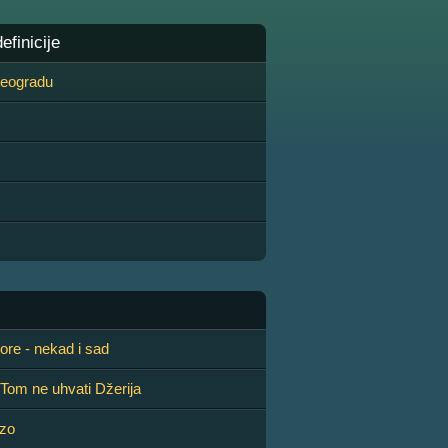
finicije
 Beogradu
ore - nekad i sad
Tom ne uhvati Džerija
ezo