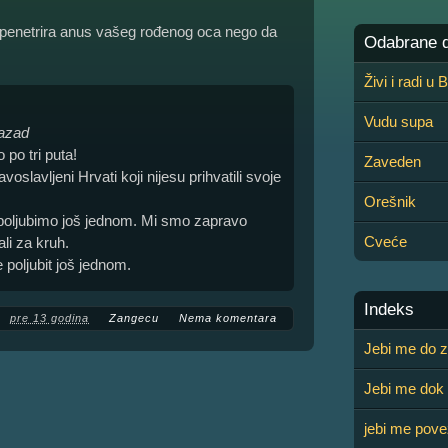
om penetrira anus vašeg rođenog oca nego da
Odabrane de
Živi i radi u
Vudu supa
nazad
 po tri puta!
Zaveden
voslavljeni Hrvati koji nijesu prihvatili svoje
Orešnik
 poljubimo još jednom. Mi smo zapravo
Cveće
ali za kruh.
 poljubit još jednom.
Indeks
pre 13 godina
Zangecu
Nema komentara
Jebi me do z
Jebi me dok 
jebi me pov