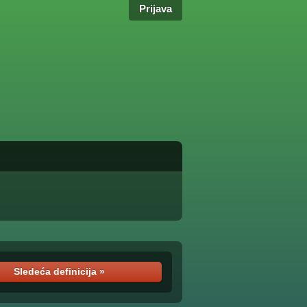
Prijava
Sledeća definicija »