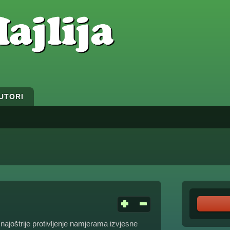
UTORI
najoštrije protivljenje namjerama izvjesne