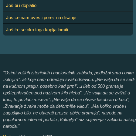
Još bi i doplatio
Jos ce nam uvesti porez na disanje
Još će se oko toga koplja lomiti
"Osimi velikih istorijskih i nacionalnih zabluda, podložni smo i onim
„sitnijim”, ali koje nam određuju svakodnevicu. „Ne valja da se sedi
na kućnom pragu, posebno kad grmi”, „Hleb od 500 grama je
opšteprihvaćen pod nazivom kilo hleba”, „Ne valja da se zviždi u
kući, to privlači miševe”, „Ne valja da se otvara kišobran u kući”,
„Žvakanje žvaka može da deformiše vilicu”, „Ma koliko vruće i
zagušljivo bilo, ne otvarati prozor, ubiće promaja”, navode na
popularnom internet portalu „Vukajlija” niz sujeverja i zabluda našeg
naroda."