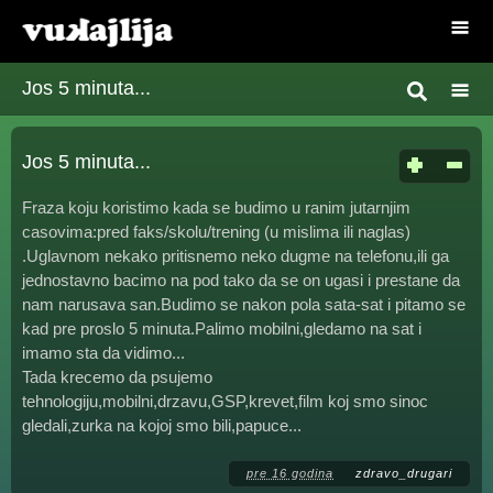
Jos 5 minuta...
Jos 5 minuta...
Fraza koju koristimo kada se budimo u ranim jutarnjim
casovima:pred faks/skolu/trening (u mislima ili naglas)
.Uglavnom nekako pritisnemo neko dugme na telefonu,ili ga
jednostavno bacimo na pod tako da se on ugasi i prestane da
nam narusava san.Budimo se nakon pola sata-sat i pitamo se
kad pre proslo 5 minuta.Palimo mobilni,gledamo na sat i
imamo sta da vidimo...
Tada krecemo da psujemo
tehnologiju,mobilni,drzavu,GSP,krevet,film koj smo sinoc
gledali,zurka na kojoj smo bili,papuce...
pre 16 godina
zdravo_drugari