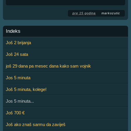
pre 15 godina
markozutic
Indeks
Još 2 brijanja
Još 24 sata
još 29 dana pa mesec dana kako sam vojnik
Jos 5 minuta
Još 5 minuta, kolege!
Jos 5 minuta...
Još 700 €
Još ako znaš sarmu da zaviješ