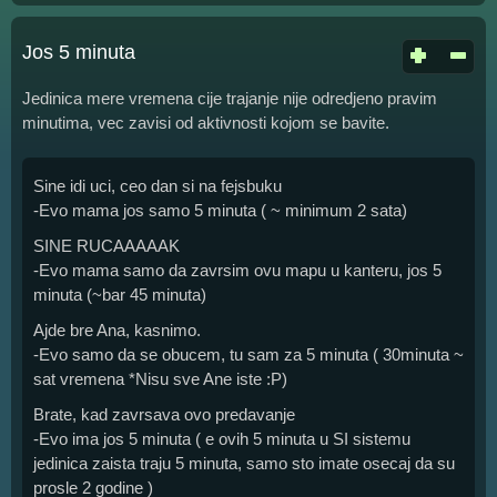
Jos 5 minuta
Jedinica mere vremena cije trajanje nije odredjeno pravim
minutima, vec zavisi od aktivnosti kojom se bavite.
Sine idi uci, ceo dan si na fejsbuku
-Evo mama jos samo 5 minuta ( ~ minimum 2 sata)
SINE RUCAAAAAK
-Evo mama samo da zavrsim ovu mapu u kanteru, jos 5
minuta (~bar 45 minuta)
Ajde bre Ana, kasnimo.
-Evo samo da se obucem, tu sam za 5 minuta ( 30minuta ~
sat vremena *Nisu sve Ane iste :P)
Brate, kad zavrsava ovo predavanje
-Evo ima jos 5 minuta ( e ovih 5 minuta u SI sistemu
jedinica zaista traju 5 minuta, samo sto imate osecaj da su
prosle 2 godine )