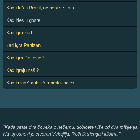
Kad ideš u Brazil, ne nosi se kafa
Kad ideš u goste
Kad igra kud
kad igra Partizan
Kad igra Đoković?
Kad igraju naši?
Kad ih vidiš dobiješ morsku bolest
"Kada pitate dva čoveka o nečemu, dobićete više od dva mišljenja.
Na toj osnovi je stvoren Vukajlija. Rečnik slenga i idioma."