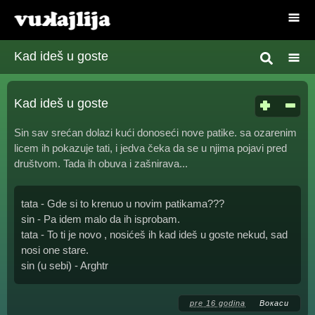
Kad ideš u goste
Kad ideš u goste
Sin sav srećan dolazi kući donoseći nove patike. sa ozarenim
licem ih pokazuje tati, i jedva čeka da se u njima pojavi pred
društvom. Tada ih obuva i zašnirava...
tata - Gde si to krenuo u novim patikama???
sin - Pa idem malo da ih isprobam.
tata - To ti je novo , nosićeš ih kad ideš u goste nekud, sad
nosi one stare.
sin (u sebi) - Arghtr
pre 16 godina
Вокаси