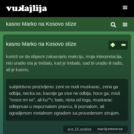
kasno Marko na Kosovo stize
kasno Marko na Kosovo stize
koristi se da objasni zakasnjelu reakciju, moja interpretacija,
nisi uradio sta je trebalo, kad je trebalo, sad bi uradio ili radis,
ali je kasno.
subjektivno prozivljeno: zeni se nudi muskarac, zena ga
odbija, necka se, kasnije ga vise ne odbija, hoce ga, misli
"moze mi se", ali ku**c bato, nista od toga, muskarac
odleprsao u nepoznatom pravcu, ili poznatom, ali
ogradjenom metalnom ogradom sa provedenom strujom.
pre 16 godina
marilynmonroe