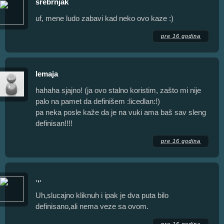
srebrnjak
uf, mene ludo zabavi kad neko ovo kaze :)
pre 16 godina
lemaja
hahaha sjajno! (ja ovo stalno koristim, zašto mi nije
palo na pamet da definišem :licedlan:!)
pa neka posle kaže da je na vuki ama baš sav sleng
definisan!!!!
pre 16 godina
.,.
Uh,slucajno kliknuh i ipak je dva puta bilo
definisano,ali nema veze sa ovom.
pre 16 godina