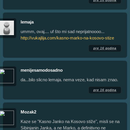
lemaja
ummm, ovaj.... uf što mi sad neprijatnoooo...
http://vukajlija.com/kasno-marko-na-kosovo-stize
pre 16 godina
menijesamodosadno
da...bilo slicno lemaja. nema veze, kad nisam znao.
pre 16 godina
Mozak2
Kaze se "Kasno Janko na Kosovo stiže", misli se na
Sibinjanin Janka, a ne Marko, a definitivno ne