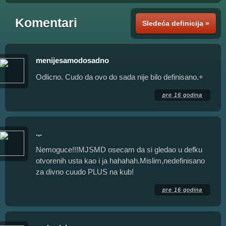
Komentari
Sledeća definicija »
menijesamodosadno
Odlicno. Cudo da ovo do sada nije bilo definisano.+
pre 16 godina
.,.
Nemoguce!!!MJSMD osecam da si gledao u defku
otvorenih usta kao i ja hahahah.Mislim,nedefinisano
za divno cuudo PLUS na kub!
pre 16 godina