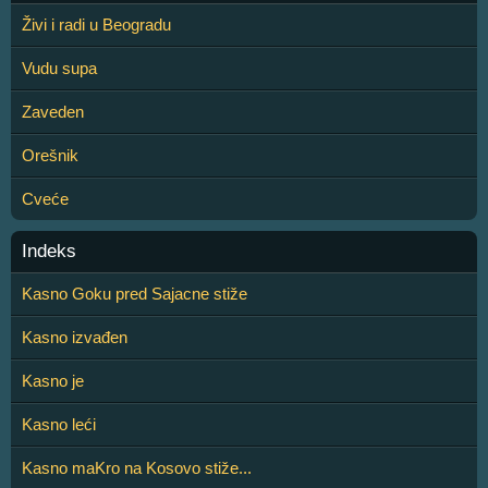
Živi i radi u Beogradu
Vudu supa
Zaveden
Orešnik
Cveće
Indeks
Kasno Goku pred Sajacne stiže
Kasno izvađen
Kasno je
Kasno leći
Kasno maKro na Kosovo stiže...