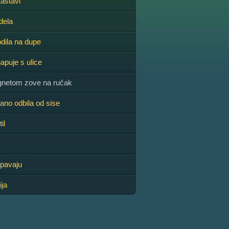
Zastavi
dela
odila na dupe
apuje s ulice
netom zove na ručak
ano odbila od sise
il
spavaju
ija