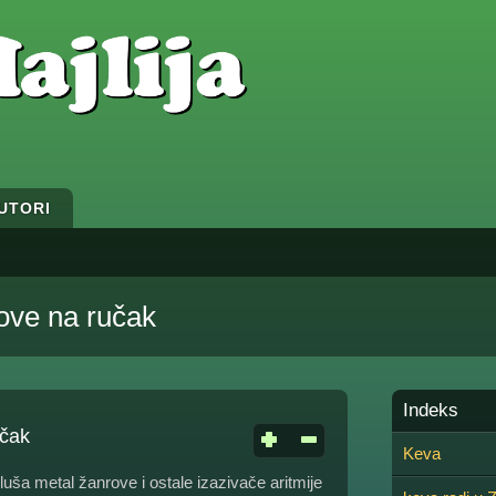
UTORI
ve na ručak
Indeks
čak
Keva
ša metal žanrove i ostale izazivače aritmije