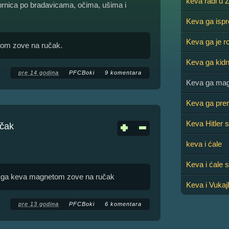
keva radi u 
, brnica po bradavicama, očima, ušima i
Keva ga ispr
Keva ga je r
tom zove na ručak.
Keva ga kidn
pre 14 godina
PFCBoki
9 komentara
Keva ga mag
Keva ga prer
Keva Hitler st
čak
keva i ćale
Keva i ćale 
sad ga keva magnetom zove na ručak
Keva i Vukajl
pre 13 godina
PFCBoki
6 komentara