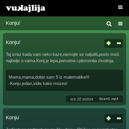
Konju!
Konju!
Taj izraz kada vam neko kaze,nemojte se naljutiti,posto misli
najbolje o vama.Konj je lepa,pametna i plemenita zivotinja.
Mama,mama,dobio sam 5 iz matematike!!!
-Konju jedan,vidis kako mozes!
pre 16 godina
SkanG.mp3
Konju