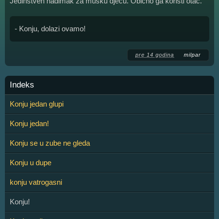
Jedinstven nadimak za mušku djecu. Obično ga koristi otac.
- Konju, dolazi ovamo!
pre 14 godina
milpar
Indeks
Konju jedan glupi
Konju jedan!
Konju se u zube ne gleda
Konju u dupe
konju vatrogasni
Konju!