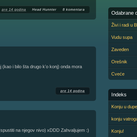
pre 14 godina
Head Hunnter
8 komentara
Odabrane de
Živi i radi u
Vudu supa
Zaveden
Orešnik
 (kao i bilo šta drugo k'o konj) onda mora
Cveće
pre 14 godina
Indeks
Konju u dup
konju vatrog
. (spustiti na njegov nivo) xDDD Zahvaljujem :)
Konju!