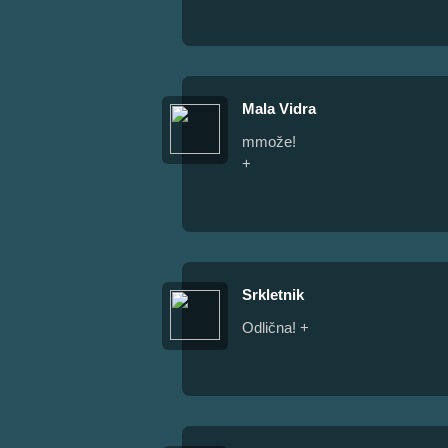
Mala Vidra
mmože!
+
Srkletnik
Odlična! +