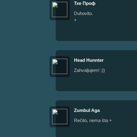
Тхе Проф
Duhovito.
+
Head Hunnter
Zahvaljujem! :))
Zumbul Aga
Rečito, nema šta +