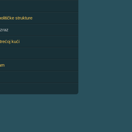
olitičke strukture
izraz
trećoj kući
zam