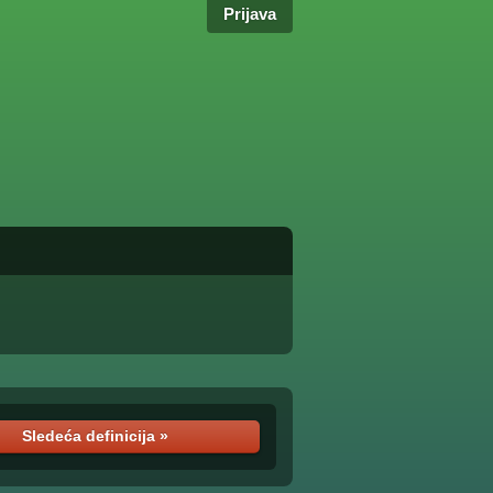
Prijava
Sledeća definicija »