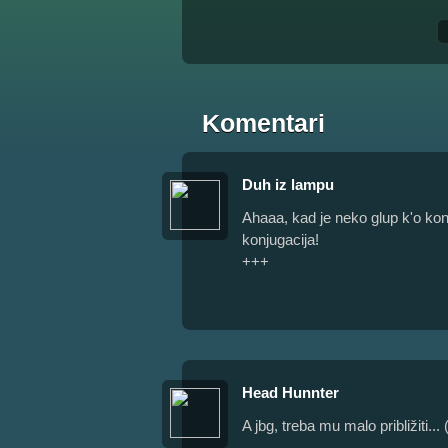
Komentari
Duh iz lampu
Ahaaa, kad je neko glup k'o konj
konjugacija!
+++
Head Hunnter
A jbg, treba mu malo približiti..