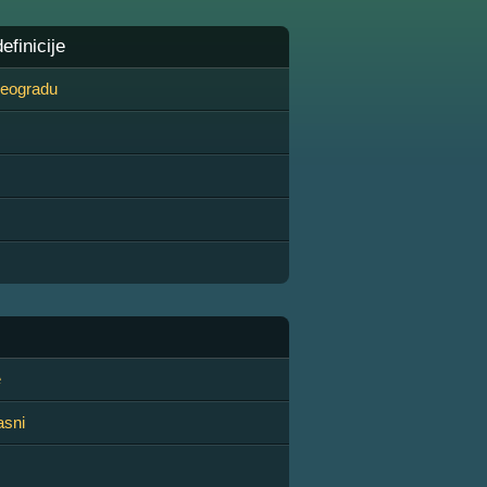
finicije
 Beogradu
e
asni