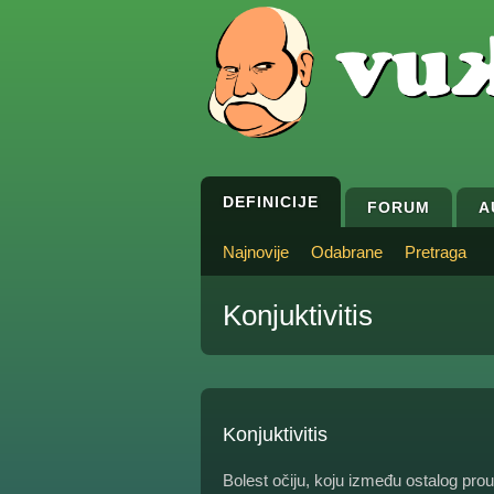
DEFINICIJE
FORUM
A
Najnovije
Odabrane
Pretraga
Konjuktivitis
Konjuktivitis
Bolest očiju, koju između ostalog pro