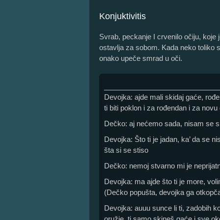
Konjuktivitis
Svrab, peckanje I crvenilo očiju, koj
ostavlja za sobom. Kada neko toliko
onako upeče smrad u oči.
_____________________________
Devojka: ajde mali skidaj gaće, rođe
ti biti poklon i za rođendan i za novu
Dečko: aj nećemo sada, nisam se s
Devojka: Što ti je jadan, ka’ da se n
šta si se stiso
Dečko: nemoj stvarno mi je neprijat
Devojka: ma ajde što ti je more, vol
(Dečko popušta, devojka ga otkopč
Devojka: auuu sunce li ti, zadobih kon
oružje, ti samo skineš gaće i sve o