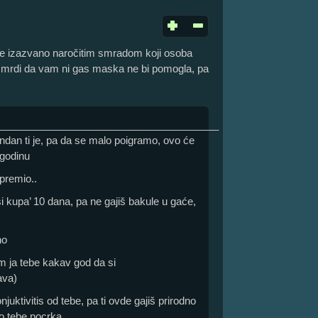
e je izazvano naročitim smradom koji osoba
 smrdi da vam ni gas maska ne bi pomogla, pa
_______________________________________
ndan ti je, pa da se malo poigramo, ovo će
 godinu
premio..
isi kupa’ 10 dana, pa ne gajiš bakule u gaće,
no
im ja tebe kakav god da si
ava)
juktivitis od tebe, pa ti ovde gajiš prirodno
ko tebe pocrka