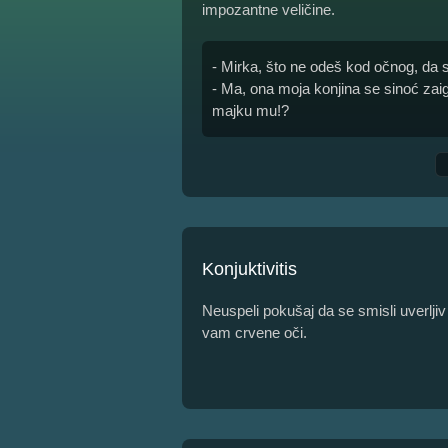
impozantne veličine.
- Mirka, što ne odeš kod očnog, da sr
- Ma, ona moja konjina se sinoć zaig
majku mu!?
Konjuktivitis
Neuspeli pokušaj da se smisli uverlji
vam crvene oči.