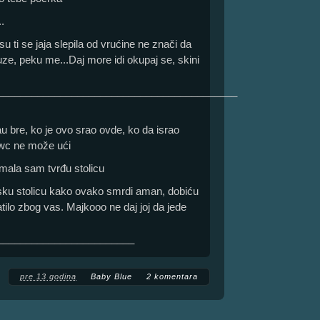
.
 su ti se jaja slepila od vrućine ne znači da
uze, peku me...Daj more idi okupaj se, skini
__________________________________________
au bre, ko je ovo srao ovde, ko da israo
 wc ne može ući
mala sam tvrđu stolicu
njsku stolicu kako ovako smrdi aman, dobiću
tilo zbog vas. Majkooo ne daj joj da jede
________________________
pre 13 godina
Baby Blue
2 komentara