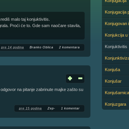
Konjugacija
Konjugacija p
ediš malo taj konjuktivitis.
Konjugovan 
rala. Proći će to. Gde sam naočare stavila,
Konjukcija u 
Konjuktivitis
pre 14 godina
Branko Oblica
2 komentara
Konjunktivi
Konjuša
Konjušar
v odgovor na pitanje zabrinute majke zašto su
Konjušarnic
Konjuzgara
pre 15 godina
Zep-
1 komentar