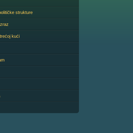
olitičke strukture
izraz
trećoj kući
zam
a