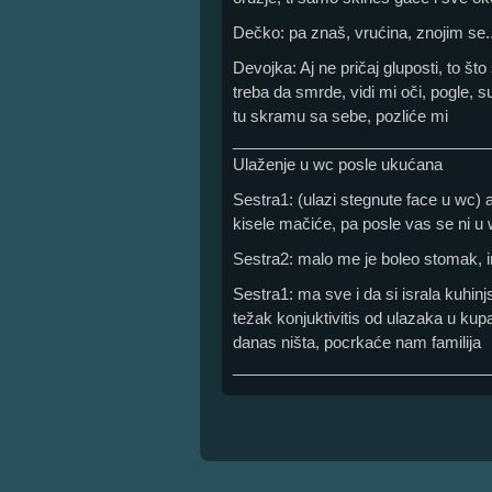
Dečko: pa znaš, vrućina, znojim se..
Devojka: Aj ne pričaj gluposti, to što
treba da smrde, vidi mi oči, pogle, s
tu skramu sa sebe, pozliće mi
_____________________________
Ulaženje u wc posle ukućana
Sestra1: (ulazi stegnute face u wc) 
kisele mačiće, pa posle vas se ni u
Sestra2: malo me je boleo stomak, i
Sestra1: ma sve i da si israla kuhi
težak konjuktivitis od ulazaka u kupa
danas ništa, pocrkaće nam familija
_____________________________