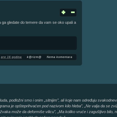
 ga gledate do temere da vam se oko upali a
pre 16 godina
k@rizm@
Nema komentara
zabluda, podložni smo i onim „sitnijim”, ali koje nam određuju svakodn
ama je opšteprihvaćen pod nazivom kilo hleba”, „Ne valja da se zviždi
žvaka može da deformiše vilicu”, „Ma koliko vruće i zagušljivo bilo, 