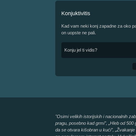
Konjuktivitis
Kad vam neki konj zapadne za oko pa
on uopste ne pali.
Konju jel ti vidis?
"Osimi velikih istorijskih i nacionalnih 
pragu, posebno kad grmi”, „Hleb od 500 gr
da se otvara kišobran u kući”, „Žvakanje 