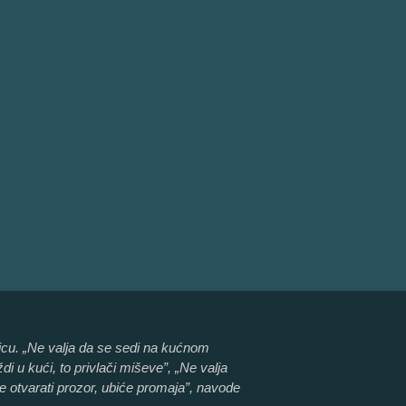
evicu. „Ne valja da se sedi na kućnom
 u kući, to privlači miševe”, „Ne valja
ne otvarati prozor, ubiće promaja”, navode