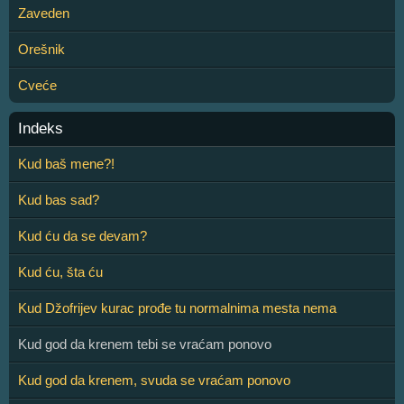
Zaveden
Orešnik
Cveće
Indeks
Kud baš mene?!
Kud bas sad?
Kud ću da se devam?
Kud ću, šta ću
Kud Džofrijev kurac prođe tu normalnima mesta nema
Kud god da krenem tebi se vraćam ponovo
Kud god da krenem, svuda se vraćam ponovo