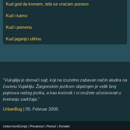
Kud god da krenem, tebi se vraćam ponovo
Kud i kamo
Kud i pomenu
Kud jaganjci utihnu
"Vukajlija je domaći sajt, koji na izuzetno zabavan način aludira na
čuvenu Vujakliju. Žargonskim jezikom objašnjen je velik broj
pojmova našeg jezika, a kao korisnik i vi možete učestvovati u
kreiranju sadržaja."
UrbanBug
| 05. Februar 2008.
Uslovi korišćenja
|
Privatnost
|
Pomoć
|
Kontakt