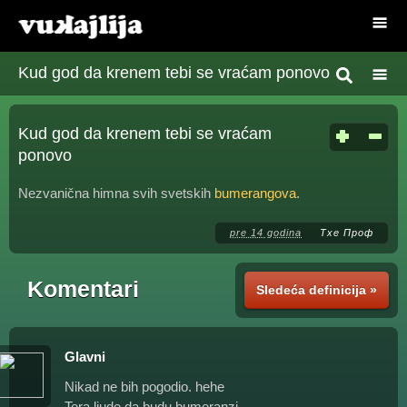
Kud god da krenem tebi se vraćam ponovo
Kud god da krenem tebi se vraćam
ponovo
Nezvanična himna svih svetskih
bumerangova
.
pre 14 godina
Тхе Проф
Komentari
Sledeća definicija »
Glavni
Nikad ne bih pogodio. hehe
Tera ljude da budu bumeranzi