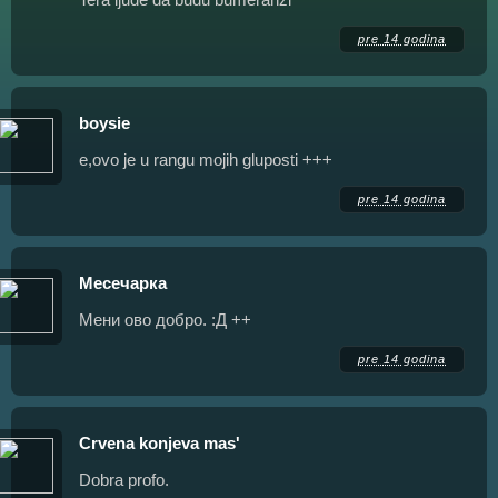
pre 14 godina
boysie
e,ovo je u rangu mojih gluposti +++
pre 14 godina
Месечарка
Мени ово добро. :Д ++
pre 14 godina
Crvena konjeva mas'
Dobra profo.