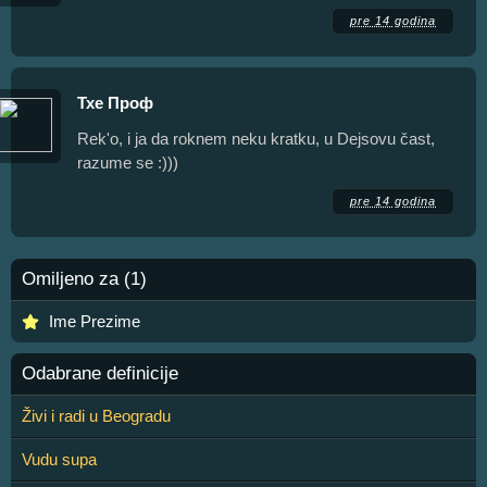
pre 14 godina
Тхе Проф
Rek'o, i ja da roknem neku kratku, u Dejsovu čast,
razume se :)))
pre 14 godina
Omiljeno za (1)
Ime Prezime
Odabrane definicije
Živi i radi u Beogradu
Vudu supa