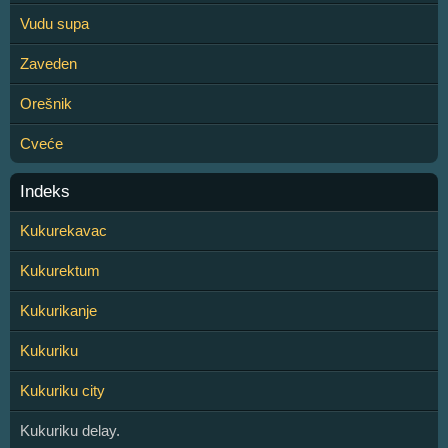
Vudu supa
Zaveden
Orešnik
Cveće
Indeks
Kukurekavac
Kukurektum
Kukurikanje
Kukuriku
Kukuriku city
Kukuriku delay.