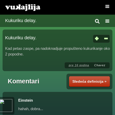
Kukuriku delay.
Kukuriku delay.
Kad petao zaspe, pa nadoknadjuje propušteno kukurikanje oko
2 popodne.
pre 16 godina
Chavez
Komentari
Sledeća definicija »
Einstein
hahah, dobra...