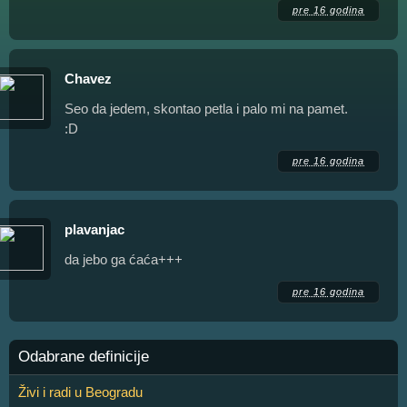
pre 16 godina
Chavez
Seo da jedem, skontao petla i palo mi na pamet.
:D
pre 16 godina
plavanjac
da jebo ga ćaća+++
pre 16 godina
Odabrane definicije
Živi i radi u Beogradu