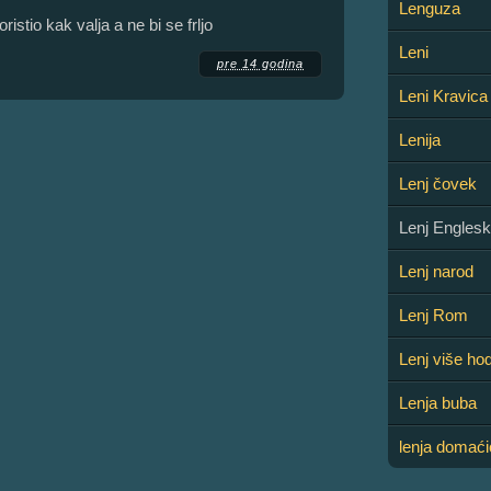
Lenguza
ristio kak valja a ne bi se frljo
Leni
pre 14 godina
Leni Kravica
Lenija
Lenj čovek
Lenj Englesk
Lenj narod
Lenj Rom
Lenj više hod
Lenja buba
lenja domaći