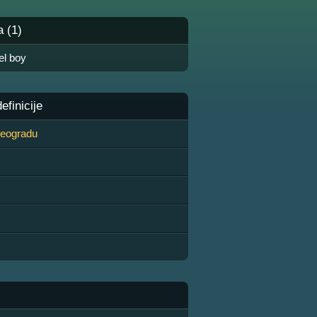
a (1)
el boy
finicije
 Beogradu