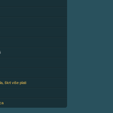
i
a, škrt više plati
ca