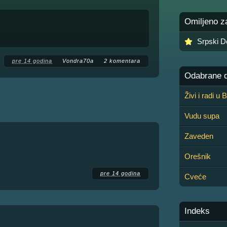
Omiljeno z
Srpski D
pre 14 godina
Vondra70a
2 komentara
Odabrane de
Živi i radi u
Vudu supa
Zaveden
Orešnik
pre 14 godina
Cveće
Indeks