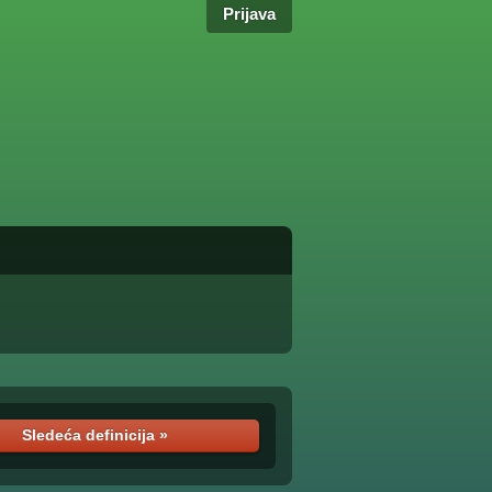
Prijava
Sledeća definicija »