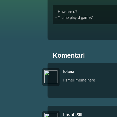
- How are u?
- Y u no play d game?
Komentari
lolana
I smell meme here
Fridrih XIII