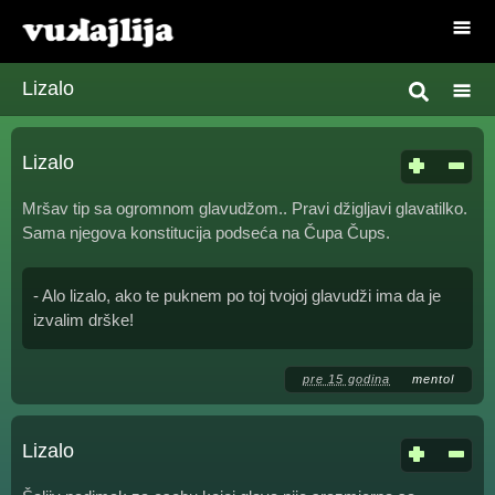
Lizalo
Lizalo
Mršav tip sa ogromnom glavudžom.. Pravi džigljavi glavatilko.
Sama njegova konstitucija podseća na Čupa Čups.
- Alo lizalo, ako te puknem po toj tvojoj glavudži ima da je
izvalim drške!
pre 15 godina
mentol
Lizalo