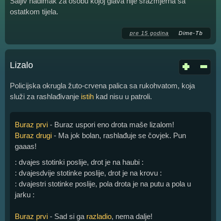
Šaljiv nadimak za osobu kojoj glava nije srazmjerna sa
ostatkom tijela.
pre 15 godina
Dime-Tb
Lizalo
Policijska okrugla žuto-crvena palica sa rukohvatom, koja
služi za rashlađivanje
istih
kad nisu u patroli.
Buraz prvi
- Buraz uspori eno drota maše lizalom!
Buraz drugi
- Ma jok bolan, rashlađuje se čovjek. Pun
gaaas!
: dvajes stotinki poslije, drot je na haubi :
: dvajesdvije stotinke poslije, drot je na krovu :
: dvajestri stotinke poslije, pola drota je na putu a pola u
jarku :
Buraz prvi
- Sad si ga
razladio
, nema dalje!